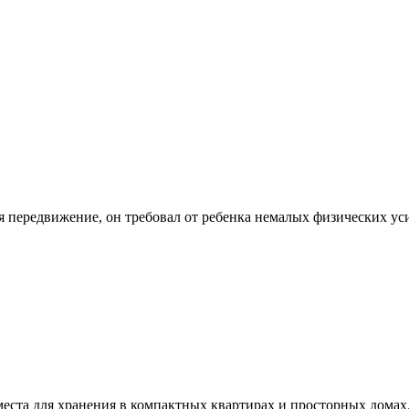
ряя передвижение, он требовал от ребенка немалых физических 
места для хранения в компактных квартирах и просторных домах