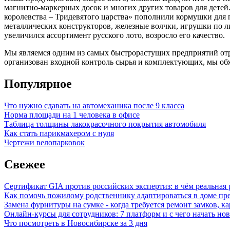
магнитно-маркерных досок и многих других товаров для детей
королевства – Тридевятого царства» пополнили кормушки для 
металлических конструкторов, железные волчки, игрушки по л
увеличился ассортимент русского лото, возросло его качество.
Мы являемся одним из самых быстрорастущих предприятий отр
организован входной контроль сырья и комплектующих, мы обх
Популярное
Что нужно сдавать на автомеханика после 9 класса
Норма площади на 1 человека в офисе
Таблица толщины лакокрасочного покрытия автомобиля
Как стать парикмахером с нуля
Чертежи велопарковок
Свежее
Сертификат GIA против российских экспертиз: в чём реальная 
Как помочь пожилому родственнику адаптироваться в доме пре
Замена фурнитуры на сумке - когда требуется ремонт замков, к
Онлайн-курсы для сотрудников: 7 платформ и с чего начать но
Что посмотреть в Новосибирске за 3 дня