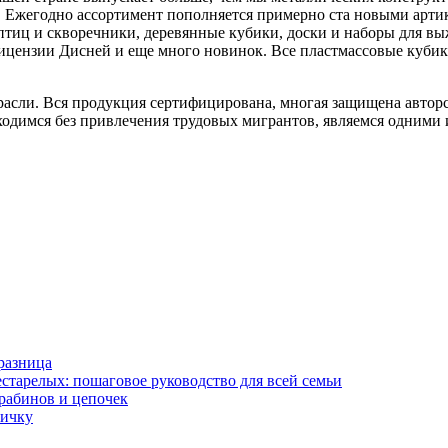
. Ежегодно ассортимент пополняется примерно ста новыми арти
птиц и скворечники, деревянные кубики, доски и наборы для в
ицензии Дисней и еще много новинок. Все пластмассовые кубик
асли. Вся продукция сертифицирована, многая защищена авторс
одимся без привлечения трудовых мигрантов, являемся одними и
разница
старелых: пошаговое руководство для всей семьи
арабинов и цепочек
вичку