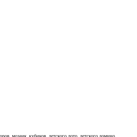
ров, мозаик, кубиков, детского лото, детского домино,