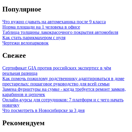
Популярное
Что нужно сдавать на автомеханика после 9 класса
Норма площади на 1 человека в офисе
Таблица толщины лакокрасочного покрытия автомобиля
Как стать парикмахером с нуля
Чертежи велопарковок
Свежее
Сертификат GIA против российских экспертиз: в чём
реальная разница
Как помочь пожилому родственнику адаптироваться в доме
престарелых: пошаговое руководство для всей семьи
Замена фурнитуры на сумке - когда требуется ремонт замков,
карабинов и цепочек
Онлайн-курсы для сотрудников: 7 платформ и с чего начать
новичку
Что посмотреть в Новосибирске за 3 дня
Рекомендуем