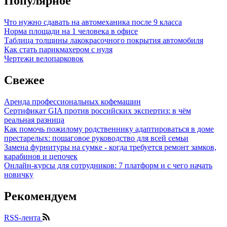
Популярное
Что нужно сдавать на автомеханика после 9 класса
Норма площади на 1 человека в офисе
Таблица толщины лакокрасочного покрытия автомобиля
Как стать парикмахером с нуля
Чертежи велопарковок
Свежее
Аренда профессиональных кофемашин
Сертификат GIA против российских экспертиз: в чём
реальная разница
Как помочь пожилому родственнику адаптироваться в доме
престарелых: пошаговое руководство для всей семьи
Замена фурнитуры на сумке - когда требуется ремонт замков,
карабинов и цепочек
Онлайн-курсы для сотрудников: 7 платформ и с чего начать
новичку
Рекомендуем
RSS-лента