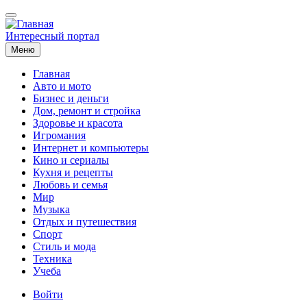
Перейти
к
основному
Интересный портал
содержанию
Меню
Главная
Авто и мото
Основная
Бизнес и деньги
навигация
Дом, ремонт и стройка
Здоровье и красота
Игромания
Интернет и компьютеры
Кино и сериалы
Кухня и рецепты
Любовь и семья
Мир
Музыка
Отдых и путешествия
Спорт
Стиль и мода
Техника
Учеба
Меню
Войти
учётной