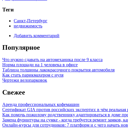
Теги
Санкт-Петербург
недвижимость
Добавить комментарий
Популярное
Что нужно сдавать на автомеханика после 9 класса
Норма площади на 1 человека в офисе
Таблица толщины лакокрасочного покрытия автомобиля
Как стать парикмахером с нуля
Чертежи велопарковок
Свежее
Аренда профессиональных кофемашин
Сертификат GIA против российских экспертиз: в чём реальная 
Как помочь пожилому родственнику адаптироваться в доме пре
Замена фурнитуры на сумке - когда требуется ремонт замков, к
Онлайн-курсы для сотрудников: 7 платформ и с чего начать но