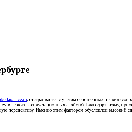
ербурге
obodapalace.ru
, отстраивается с учётом собственных правил (сов
ием высоких эксплуатационных свойств). Благодаря этому, прио
ую перспективу. Именно этим фактором обусловлен высокий спр