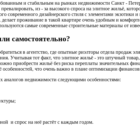
ребованным и стабильным на рынках недвижимости Санкт - Петер
превалировать, из - за высокого спроса на элитное жильё, кото
ого современного дизайнерского стиля с элементами экзотики и
, делает проживание в такой квартире очень удобным и комфорт
спользуются самые современные строительные материалы от изв
или самостоятельно?
братиться в агентство, где опытные риэлторы отдела продаж э
ния. Учитывая тот факт, что элитное жильё - это штучный товар
ожно приобрести жильё без риска переплаты значительных фин
ё особенностей, что очень важно в плане оптимизации финансов
гих аналогов недвижимости следующими особенностями:
уктуры;
ной и спрос на неё растёт с каждым годом.