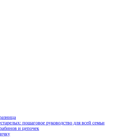
разница
старелых: пошаговое руководство для всей семьи
арабинов и цепочек
вичку