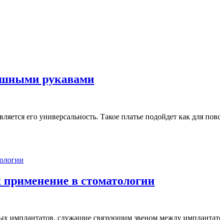
пышными рукавами
ется его универсальность. Такое платье подойдет как для повсе
 применение в стоматологии
х имплантатов, служащие связующим звеном между имплантато