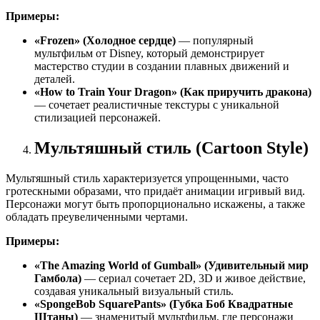
Примеры:
«Frozen» (Холодное сердце)
— популярный
мультфильм от Disney, который демонстрирует
мастерство студии в создании плавных движений и
деталей.
«How to Train Your Dragon» (Как приручить дракона)
— сочетает реалистичные текстуры с уникальной
стилизацией персонажей.
Мультяшный стиль (Cartoon Style)
Мультяшный стиль характеризуется упрощенными, часто
гротескными образами, что придаёт анимации игривый вид.
Персонажи могут быть пропорционально искажены, а также
обладать преувеличенными чертами.
Примеры:
«The Amazing World of Gumball» (Удивительный мир
Гамбола)
— сериал сочетает 2D, 3D и живое действие,
создавая уникальный визуальный стиль.
«SpongeBob SquarePants» (Губка Боб Квадратные
Штаны)
— знаменитый мультфильм, где персонажи