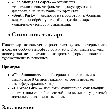
«The Midnight Gospel»
— отличается
минималистичными фонами и фокусируется на
диалогах, а не на визуальных эффектах.
«South Park»
— несмотря на простоту и грубоватый
вид, сериал обрёл культовый статус благодаря
уникальному юмору и стилизации.
Стиль пиксель-арт
Пиксель-арт использует ретро-стилистику компьютерных игр
и создаёт особую атмосферу 80-х и 90-х. Этот стиль получил
новое развитие в анимации, где простота форм становится
художественным решением.
Примеры:
«The Summoner»
— веб-сериал, выполненный в
стилистике 8-битной графики, который передаёт
атмосферу аркадных игр.
«Hi Score Girl»
— японский мультсериал, сочетающий
аниме с пиксельной эстетикой, что вызывает у зрителей
ностальгию по аркадным играм.
Заключение