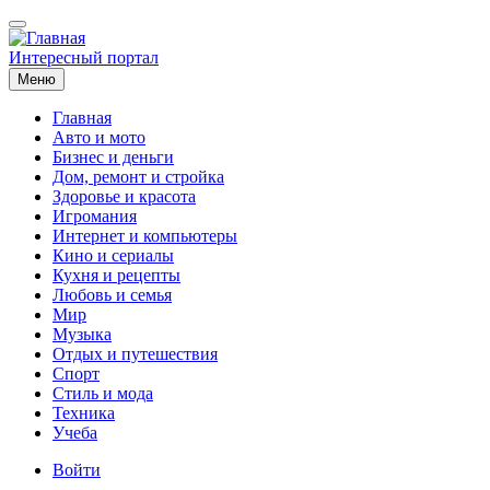
Перейти
к
основному
Интересный портал
содержанию
Меню
Главная
Авто и мото
Основная
Бизнес и деньги
навигация
Дом, ремонт и стройка
Здоровье и красота
Игромания
Интернет и компьютеры
Кино и сериалы
Кухня и рецепты
Любовь и семья
Мир
Музыка
Отдых и путешествия
Спорт
Стиль и мода
Техника
Учеба
Меню
Войти
учётной