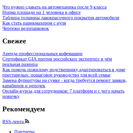
Что нужно сдавать на автомеханика после 9 класса
Норма площади на 1 человека в офисе
Таблица толщины лакокрасочного покрытия автомобиля
Как стать парикмахером с нуля
Чертежи велопарковок
Свежее
Аренда профессиональных кофемашин
Сертификат GIA против российских экспертиз: в чём
реальная разница
Как помочь пожилому родственнику адаптироваться в доме
престарелых: пошаговое руководство для всей семьи
Замена фурнитуры на сумке - когда требуется ремонт замков,
карабинов и цепочек
Онлайн-курсы для сотрудников: 7 платформ и с чего начать
новичку
Рекомендуем
RSS-лента
Партнеры