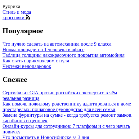
Рубрика
Стиль и мода
кроссовки
Популярное
Что нужно сдавать на автомеханика после 9 класса
Норма площади на 1 человека в офисе
Таблица толщины лакокрасочного покрытия автомобиля
Как стать парикмахером с нуля
Чертежи велопарковок
Свежее
Сертификат GIA против российских экспертиз: в чём
реальная разница
Как помочь пожилому родственнику адаптироваться в доме
престарелых: пошаговое руководство для всей семьи
Замена фурнитуры на сумке - когда требуется ремонт замков,
карабинов и цепочек
Онлайн-курсы для сотрудников: 7 платформ и с чего начать
новичку
Что посмотреть в Новосибирске за 3 дня