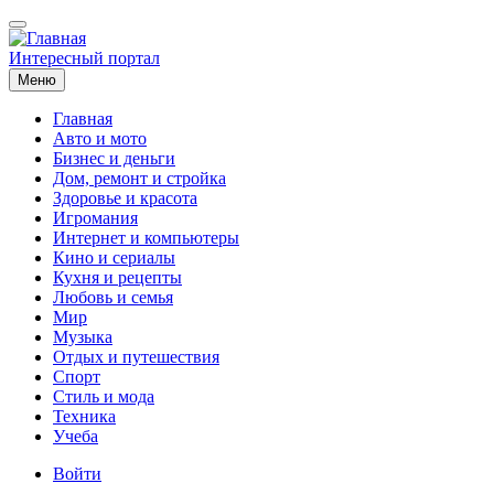
Перейти
к
основному
Интересный портал
содержанию
Меню
Главная
Авто и мото
Основная
Бизнес и деньги
навигация
Дом, ремонт и стройка
Здоровье и красота
Игромания
Интернет и компьютеры
Кино и сериалы
Кухня и рецепты
Любовь и семья
Мир
Музыка
Отдых и путешествия
Спорт
Стиль и мода
Техника
Учеба
Меню
Войти
учётной