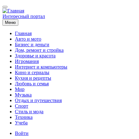
Перейти
к
основному
Интересный портал
содержанию
Меню
Главная
Авто и мото
Основная
Бизнес и деньги
навигация
Дом, ремонт и стройка
Здоровье и красота
Игромания
Интернет и компьютеры
Кино и сериалы
Кухня и рецепты
Любовь и семья
Мир
Музыка
Отдых и путешествия
Спорт
Стиль и мода
Техника
Учеба
Меню
Войти
учётной