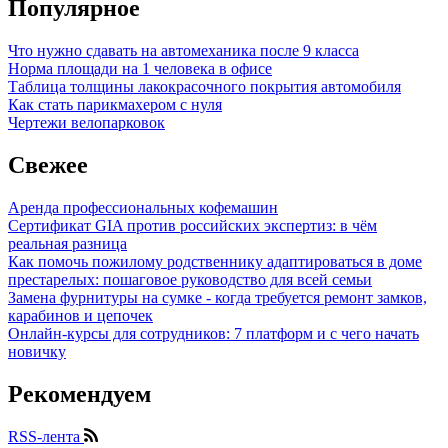
Популярное
Что нужно сдавать на автомеханика после 9 класса
Норма площади на 1 человека в офисе
Таблица толщины лакокрасочного покрытия автомобиля
Как стать парикмахером с нуля
Чертежи велопарковок
Свежее
Аренда профессиональных кофемашин
Сертификат GIA против российских экспертиз: в чём
реальная разница
Как помочь пожилому родственнику адаптироваться в доме
престарелых: пошаговое руководство для всей семьи
Замена фурнитуры на сумке - когда требуется ремонт замков,
карабинов и цепочек
Онлайн-курсы для сотрудников: 7 платформ и с чего начать
новичку
Рекомендуем
RSS-лента