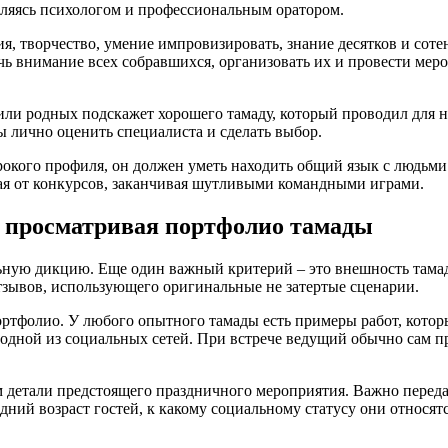
являясь психологом и профессиональным оратором.
ия, творчество, умение импровизировать, знание десятков и соте
чь внимание всех собравшихся, организовать их и провести меро
или родных подскажет хорошего тамаду, который проводил для н
ы лично оценить специалиста и сделать выбор.
окого профиля, он должен уметь находить общий язык с людьми
ая от конкурсов, заканчивая шутливыми командными играми.
, просматривая портфолио тамады
ную дикцию. Еще один важный критерий – это внешность тамад
зывов, использующего оригинальные не затертые сценарии.
ортфолио. У любого опытного тамады есть примеры работ, котор
 одной из социальных сетей. При встрече ведущий обычно сам п
им детали предстоящего праздничного мероприятия. Важно пере
редний возраст гостей, к какому социальному статусу они относя