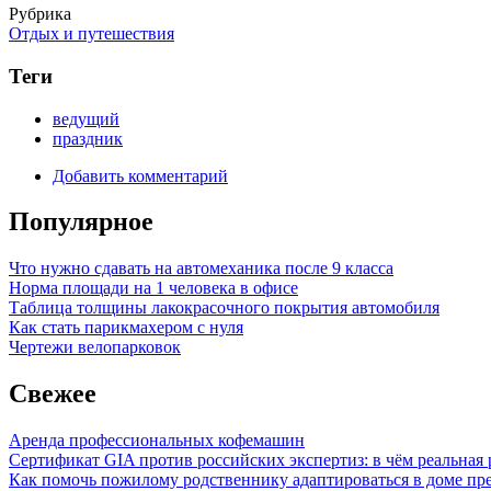
Рубрика
Отдых и путешествия
Теги
ведущий
праздник
Добавить комментарий
Популярное
Что нужно сдавать на автомеханика после 9 класса
Норма площади на 1 человека в офисе
Таблица толщины лакокрасочного покрытия автомобиля
Как стать парикмахером с нуля
Чертежи велопарковок
Свежее
Аренда профессиональных кофемашин
Сертификат GIA против российских экспертиз: в чём реальная 
Как помочь пожилому родственнику адаптироваться в доме пре