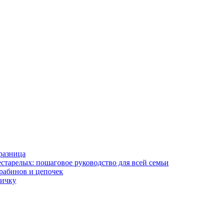
разница
старелых: пошаговое руководство для всей семьи
арабинов и цепочек
вичку