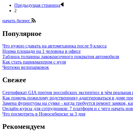
Предыдущая страница
2
начать бизнес
Популярное
Что нужно сдавать на автомеханика после 9 класса
Норма площади на 1 человека в офисе
Таблица толщины лакокрасочного покрытия автомобиля
Как стать парикмахером с нуля
Чертежи велопарковок
Свежее
Сертификат GIA против российских экспертиз: в чём реальная 
Как помочь пожилому родственнику адаптироваться в доме пре
Замена фурнитуры на сумке - когда требуется ремонт замков, к
Онлайн-курсы для сотрудников: 7 платформ и с чего начать но
Что посмотреть в Новосибирске за 3 дня
Рекомендуем