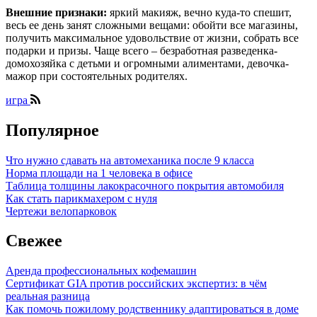
Внешние признаки:
яркий макияж, вечно куда-то спешит,
весь ее день занят сложными вещами: обойти все магазины,
получить максимальное удовольствие от жизни, собрать все
подарки и призы. Чаще всего – безработная разведенка-
домохозяйка с детьми и огромными алиментами, девочка-
мажор при состоятельных родителях.
игра
Популярное
Что нужно сдавать на автомеханика после 9 класса
Норма площади на 1 человека в офисе
Таблица толщины лакокрасочного покрытия автомобиля
Как стать парикмахером с нуля
Чертежи велопарковок
Свежее
Аренда профессиональных кофемашин
Сертификат GIA против российских экспертиз: в чём
реальная разница
Как помочь пожилому родственнику адаптироваться в доме