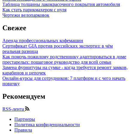
Таблица толщины лакокрасочного покрытия автомобиля
Как стать парикмахером с нуля
Чертежи велопарковок
Свежее
Аренда профессиональных кофемашин
Сертификат GIA против российских экспертиз: в чём
реальная разница
Как помочь пожилому родственнику адаптироваться в доме
престарелых: пошаговое руководство для всей семьи
Замена фурнитуры на сумке - когда требуется ремонт замков,
карабинов и цепочек
Онлайн-курсы для сотрудников: 7 платформ и с чего начать
новичку
Рекомендуем
RSS-лента
Партнеры
Политика конфиденциальности
Информация
Правила