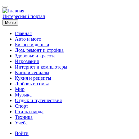
Перейти
к
основному
Интересный портал
содержанию
Меню
Главная
Авто и мото
Основная
Бизнес и деньги
навигация
Дом, ремонт и стройка
Здоровье и красота
Игромания
Интернет и компьютеры
Кино и сериалы
Кухня и рецепты
Любовь и семья
Мир
Музыка
Отдых и путешествия
Спорт
Стиль и мода
Техника
Учеба
Меню
Войти
учётной