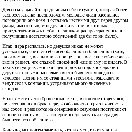
Для начала давайте представим себе ситуацию, которая более
распространена: предположим, молодые люди расстались,
поговорили обо всем и остались честными друг перед другом
(да-да, именно так, ибо другие ситуации, в которых
присутствуют ложь и обман, слишком распространенные и
получившие достаточно обсуждений где бы то ни было).
Итак, пара распалась, но девушка никак не может
успокоиться, считает себя оскорбленной и брошенной (хотя,
на самом деле, все намного проще – она все еще любит своего
экс) и решает, что сладкой спокойной жизни ему не видать. В
таких ситуациях действия девиц доходят до абсурда: они
дерутся с новыми пассиями своего бывшего молодого
человека, звонят им со странными угрозами, неадекватно
ведут себя в компании, устраивают много численные
скандалы.
Надо заметить, что брошенные жены, в отличие от девушек,
не вступавших в брак, нередко абсолютно теряют контроль
над собой и решаются на совершенно безумные поступки: от
серной кислоты в глаза соперницы до найма киллера для
бывшего возлюбленного.
Конечно, мы можем заметить, что так могут поступать и