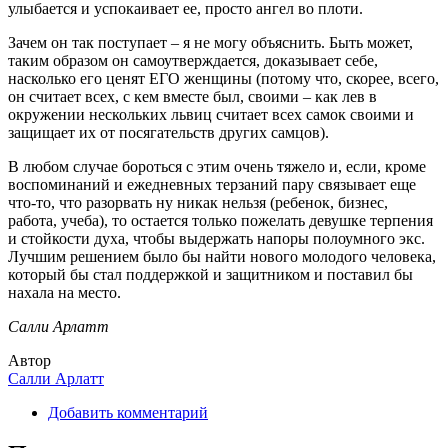
улыбается и успокаивает ее, просто ангел во плоти.
Зачем он так поступает – я не могу объяснить. Быть может,
таким образом он самоутверждается, доказывает себе,
насколько его ценят ЕГО женщины (потому что, скорее, всего,
он считает всех, с кем вместе был, своими – как лев в
окружении нескольких львиц считает всех самок своими и
защищает их от посягательств других самцов).
В любом случае бороться с этим очень тяжело и, если, кроме
воспоминаний и ежедневных терзаний пару связывает еще
что-то, что разорвать ну никак нельзя (ребенок, бизнес,
работа, учеба), то остается только пожелать девушке терпения
и стойкости духа, чтобы выдержать напоры полоумного экс.
Лучшим решением было бы найти нового молодого человека,
который бы стал поддержкой и защитником и поставил бы
нахала на место.
Салли Арлатт
Автор
Салли Арлатт
Добавить комментарий