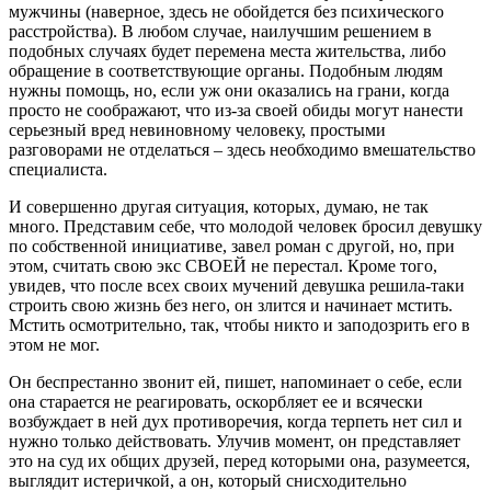
мужчины (наверное, здесь не обойдется без психического
расстройства). В любом случае, наилучшим решением в
подобных случаях будет перемена места жительства, либо
обращение в соответствующие органы. Подобным людям
нужны помощь, но, если уж они оказались на грани, когда
просто не соображают, что из-за своей обиды могут нанести
серьезный вред невиновному человеку, простыми
разговорами не отделаться – здесь необходимо вмешательство
специалиста.
И совершенно другая ситуация, которых, думаю, не так
много. Представим себе, что молодой человек бросил девушку
по собственной инициативе, завел роман с другой, но, при
этом, считать свою экс СВОЕЙ не перестал. Кроме того,
увидев, что после всех своих мучений девушка решила-таки
строить свою жизнь без него, он злится и начинает мстить.
Мстить осмотрительно, так, чтобы никто и заподозрить его в
этом не мог.
Он беспрестанно звонит ей, пишет, напоминает о себе, если
она старается не реагировать, оскорбляет ее и всячески
возбуждает в ней дух противоречия, когда терпеть нет сил и
нужно только действовать. Улучив момент, он представляет
это на суд их общих друзей, перед которыми она, разумеется,
выглядит истеричкой, а он, который снисходительно