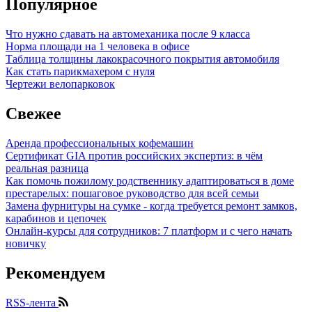
Популярное
Что нужно сдавать на автомеханика после 9 класса
Норма площади на 1 человека в офисе
Таблица толщины лакокрасочного покрытия автомобиля
Как стать парикмахером с нуля
Чертежи велопарковок
Свежее
Аренда профессиональных кофемашин
Сертификат GIA против российских экспертиз: в чём
реальная разница
Как помочь пожилому родственнику адаптироваться в доме
престарелых: пошаговое руководство для всей семьи
Замена фурнитуры на сумке - когда требуется ремонт замков,
карабинов и цепочек
Онлайн-курсы для сотрудников: 7 платформ и с чего начать
новичку
Рекомендуем
RSS-лента