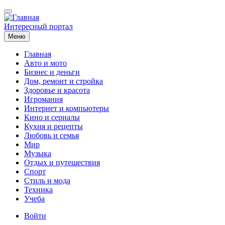
Перейти
к
основному
Интересный портал
содержанию
Меню
Главная
Авто и мото
Основная
Бизнес и деньги
навигация
Дом, ремонт и стройка
Здоровье и красота
Игромания
Интернет и компьютеры
Кино и сериалы
Кухня и рецепты
Любовь и семья
Мир
Музыка
Отдых и путешествия
Спорт
Стиль и мода
Техника
Учеба
Меню
Войти
учётной