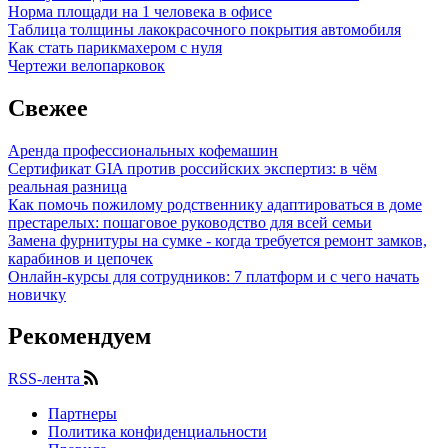
Норма площади на 1 человека в офисе
Таблица толщины лакокрасочного покрытия автомобиля
Как стать парикмахером с нуля
Чертежи велопарковок
Свежее
Аренда профессиональных кофемашин
Сертификат GIA против российских экспертиз: в чём
реальная разница
Как помочь пожилому родственнику адаптироваться в доме
престарелых: пошаговое руководство для всей семьи
Замена фурнитуры на сумке - когда требуется ремонт замков,
карабинов и цепочек
Онлайн-курсы для сотрудников: 7 платформ и с чего начать
новичку
Рекомендуем
RSS-лента
Партнеры
Политика конфиденциальности
Информация