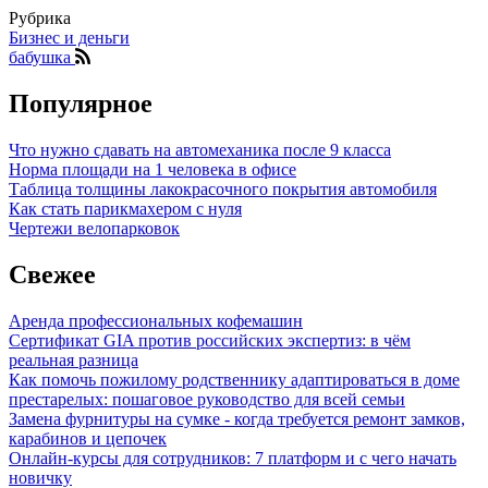
Рубрика
Бизнес и деньги
бабушка
Популярное
Что нужно сдавать на автомеханика после 9 класса
Норма площади на 1 человека в офисе
Таблица толщины лакокрасочного покрытия автомобиля
Как стать парикмахером с нуля
Чертежи велопарковок
Свежее
Аренда профессиональных кофемашин
Сертификат GIA против российских экспертиз: в чём
реальная разница
Как помочь пожилому родственнику адаптироваться в доме
престарелых: пошаговое руководство для всей семьи
Замена фурнитуры на сумке - когда требуется ремонт замков,
карабинов и цепочек
Онлайн-курсы для сотрудников: 7 платформ и с чего начать
новичку