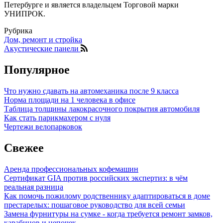
Петербурге и является владельцем Торговой марки
УНИПРОК.
Рубрика
Дом, ремонт и стройка
Акустические панели
Популярное
Что нужно сдавать на автомеханика после 9 класса
Норма площади на 1 человека в офисе
Таблица толщины лакокрасочного покрытия автомобиля
Как стать парикмахером с нуля
Чертежи велопарковок
Свежее
Аренда профессиональных кофемашин
Сертификат GIA против российских экспертиз: в чём
реальная разница
Как помочь пожилому родственнику адаптироваться в доме
престарелых: пошаговое руководство для всей семьи
Замена фурнитуры на сумке - когда требуется ремонт замков,
карабинов и цепочек