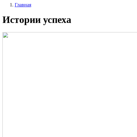
Главная
записи
Строка
пользователя
Истории успеха
навигации