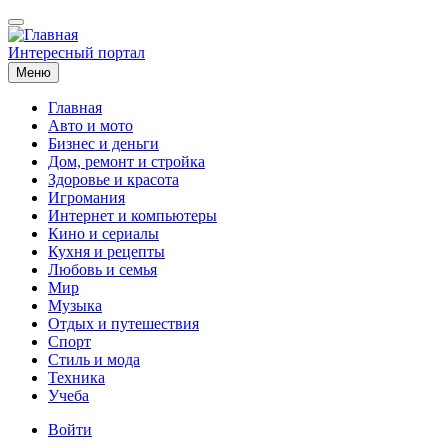
Перейти
к
основному
Интересный портал
содержанию
Меню
Главная
Авто и мото
Основная
Бизнес и деньги
навигация
Дом, ремонт и стройка
Здоровье и красота
Игромания
Интернет и компьютеры
Кино и сериалы
Кухня и рецепты
Любовь и семья
Мир
Музыка
Отдых и путешествия
Спорт
Стиль и мода
Техника
Учеба
Меню
Войти
учётной