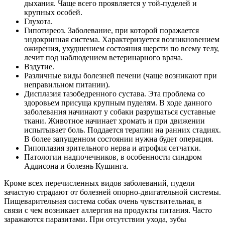
дыхания. Чаще всего проявляется у той-пуделей и
крупных особей.
Глухота.
Гипотиреоз. Заболевание, при которой поражается
эндокринная система. Характеризуется возникновением
ожирения, ухудшением состояния шерсти по всему телу,
лечит под наблюдением ветеринарного врача.
Вздутие.
Различные виды болезней печени (чаще возникают при
неправильном питании).
Дисплазия тазобедренного сустава. Эта проблема со
здоровьем присуща крупным пуделям. В ходе данного
заболевания начинают у собаки разрушаться суставные
ткани. Животное начинает хромать и при движении
испытывает боль. Поддается терапии на ранних стадиях.
В более запущенном состоянии нужна будет операция.
Гипоплазия зрительного нерва и атрофия сетчатки.
Патологии надпочечников, в особенности синдром
Аддисона и болезнь Кушинга.
Кроме всех перечисленных видов заболеваний, пудели
зачастую страдают от болезней опорно-двигательной системы.
Пищеварительная система собак очень чувствительная, в
связи с чем возникает аллергия на продукты питания. Часто
заражаются паразитами. При отсутствии ухода, зубы