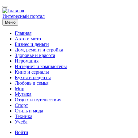
Перейти
к
основному
Интересный портал
содержанию
Меню
Главная
Авто и мото
Основная
Бизнес и деньги
навигация
Дом, ремонт и стройка
Здоровье и красота
Игромания
Интернет и компьютеры
Кино и сериалы
Кухня и рецепты
Любовь и семья
Мир
Музыка
Отдых и путешествия
Спорт
Стиль и мода
Техника
Учеба
Меню
Войти
учётной