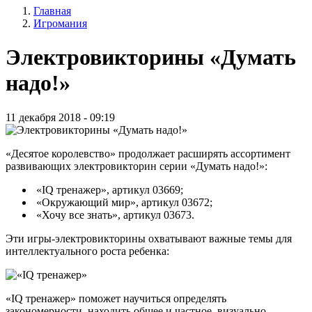
Главная
записи
Игромания
Строка
пользователя
навигации
Электровикторины «Думать
надо!»
11 декабря 2018 - 09:19
«Десятое королевство» продолжает расширять ассортимент
развивающих электровикторин серии «Думать надо!»:
«IQ тренажер», артикул 03669;
«Окружающий мир», артикул 03672;
«Хочу все знать», артикул 03673.
Эти игры-электровикторины охватывают важные темы для
интеллектуального роста ребенка:
«IQ тренажер» поможет научиться определять
закономерности, находить общее и частное, визуально