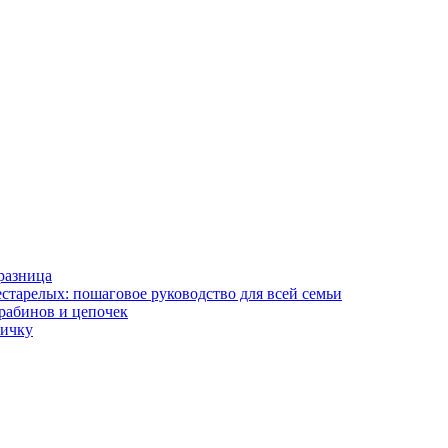
разница
старелых: пошаговое руководство для всей семьи
арабинов и цепочек
вичку