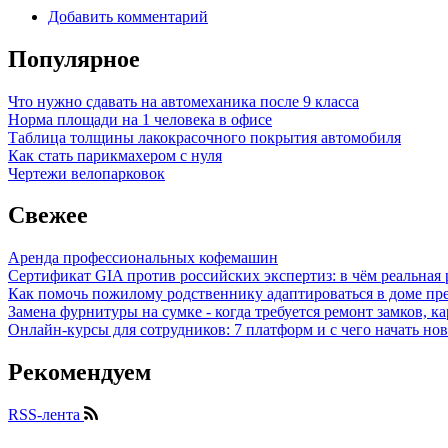
Добавить комментарий
Популярное
Что нужно сдавать на автомеханика после 9 класса
Норма площади на 1 человека в офисе
Таблица толщины лакокрасочного покрытия автомобиля
Как стать парикмахером с нуля
Чертежи велопарковок
Свежее
Аренда профессиональных кофемашин
Сертификат GIA против российских экспертиз: в чём реальная 
Как помочь пожилому родственнику адаптироваться в доме пре
Замена фурнитуры на сумке - когда требуется ремонт замков, к
Онлайн-курсы для сотрудников: 7 платформ и с чего начать но
Рекомендуем
RSS-лента