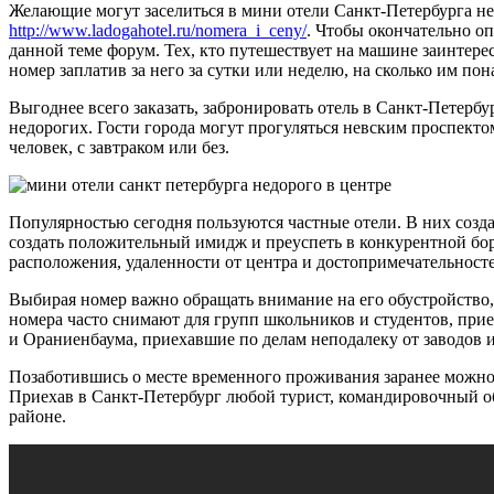
Желающие могут заселиться в мини отели Санкт-Петербурга не
http://www.ladogahotel.ru/nomera_i_ceny/
. Чтобы окончательно о
данной теме форум. Тех, кто путешествует на машине заинтерес
номер заплатив за него за сутки или неделю, на сколько им пон
Выгоднее всего заказать, забронировать отель в Санкт-Петербу
недорогих. Гости города могут прогуляться невским проспектом
человек, с завтраком или без.
Популярностью сегодня пользуются частные отели. В них создан
создать положительный имидж и преуспеть в конкурентной бор
расположения, удаленности от центра и достопримечательностей
Выбирая номер важно обращать внимание на его обустройство,
номера часто снимают для групп школьников и студентов, при
и Ораниенбаума, приехавшие по делам неподалеку от заводов 
Позаботившись о месте временного проживания заранее можно бу
Приехав в Санкт-Петербург любой турист, командировочный об
районе.