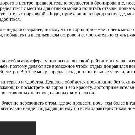
дорого в центре предварительно осуществив бронирование, пос
пределиться с местом для отдыха можно почитать отзывы польз
ует отель с парковкой. Люди, приехавшие в город на поезде, мо
адобиться.
рге недорого заранее, потому что в город приезжает очень много
, побывать на васильевском острове и самостоятельно снять ряд
а особая атмосфера, у них всегда высокий рейтинг, их чаще все
ьбе, поэтому делают все возможное чтобы отдых понравился вс
, метро. В отеле могут предлагать дополнительные услуги, инте
 интерьер и удобства. Дешевле обойдется проживание без техни
езжающих посмотреть на город и его красоту, достопримечател
и выставочных центров, офисных комплексов.
дет не переживать о том, где же провести ночь, тем более в та
язательно найдет подходящий ему по всем характеристикам ном