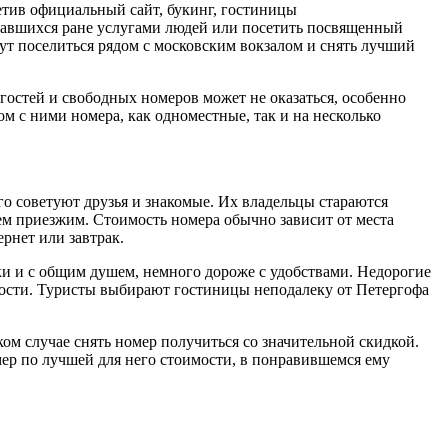
етив официальный сайт, букинг, гостиницы
овавшихся ране услугами людей или посетить посвященный
гут поселиться рядом с московским вокзалом и снять лучший
 гостей и свободных номеров может не оказаться, особенно
ом с ними номера, как одноместные, так и на несколько
го советуют друзья и знакомые. Их владельцы стараются
ем приезжим. Стоимость номера обычно зависит от места
рнет или завтрак.
ки и с общим душем, немного дороже с удобствами. Недорогие
ьности. Туристы выбирают гостиницы неподалеку от Петергофа
ком случае снять номер получиться со значительной скидкой.
ер по лучшей для него стоимости, в понравившемся ему