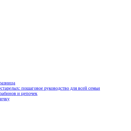
разница
старелых: пошаговое руководство для всей семьи
арабинов и цепочек
вичку