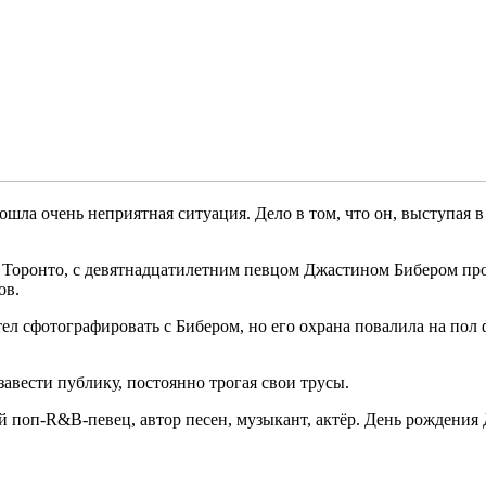
ла очень неприятная ситуация. Дело в том, что он, выступая в
 в Торонто, с девятнадцатилетним певцом Джастином Бибером пр
ов.
отел сфотографировать с Бибером, но его охрана повалила на пол
авести публику, постоянно трогая свои трусы.
 поп-R&B-певец, автор песен, музыкант, актёр. День рождения Дж