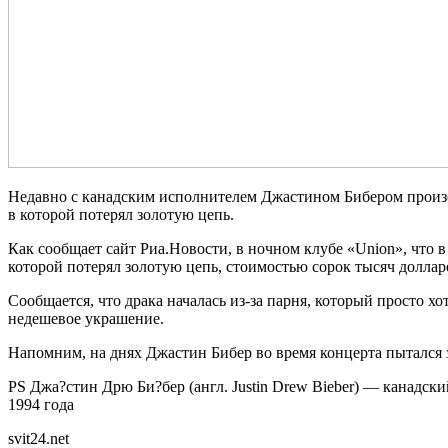
Недавно с канадским исполнителем Джастином Бибером произош
в которой потерял золотую цепь.
Как сообщает сайт Риа.Новости, в ночном клубе «Union», что
которой потерял золотую цепь, стоимостью сорок тысяч доллар
Сообщается, что драка началась из-за парня, который просто х
недешевое украшение.
Напомним, на днях Джастин Бибер во время концерта пытался з
PS Джа?стин Дрю Би?бер (англ. Justin Drew Bieber) — канадский
1994 года
svit24.net