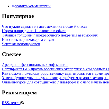
Добавить комментарий
Популярное
Что нужно сдавать на автомеханика после 9 класса
Норма площади на 1 человека в офисе
Таблица толщины лакокрасочного покрытия автомобиля
Как стать парикмахером с нуля
Чертежи велопарковок
Свежее
Аренда профессиональных кофемашин
Сертификат GIA против российских экспертиз: в чём реальная 
Как помочь пожилому родственнику адаптироваться в доме пре
Замена фурнитуры на сумке - когда требуется ремонт замков, к
Онлайн-курсы для сотрудников: 7 платформ и с чего начать но
Рекомендуем
RSS-лента