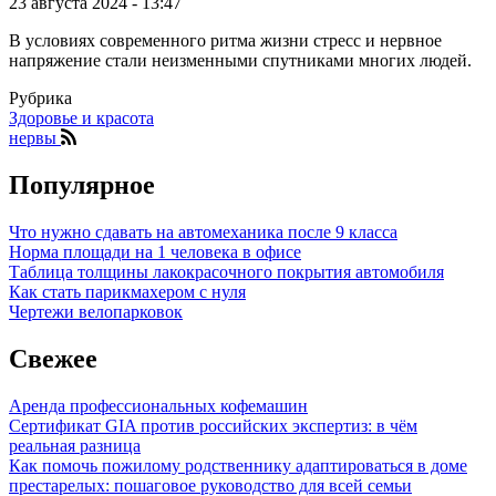
23 августа 2024 - 13:47
В условиях современного ритма жизни стресс и нервное
напряжение стали неизменными спутниками многих людей.
Рубрика
Здоровье и красота
нервы
Популярное
Что нужно сдавать на автомеханика после 9 класса
Норма площади на 1 человека в офисе
Таблица толщины лакокрасочного покрытия автомобиля
Как стать парикмахером с нуля
Чертежи велопарковок
Свежее
Аренда профессиональных кофемашин
Сертификат GIA против российских экспертиз: в чём
реальная разница
Как помочь пожилому родственнику адаптироваться в доме
престарелых: пошаговое руководство для всей семьи