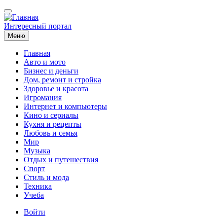
Перейти
к
основному
Интересный портал
содержанию
Меню
Главная
Авто и мото
Основная
Бизнес и деньги
навигация
Дом, ремонт и стройка
Здоровье и красота
Игромания
Интернет и компьютеры
Кино и сериалы
Кухня и рецепты
Любовь и семья
Мир
Музыка
Отдых и путешествия
Спорт
Стиль и мода
Техника
Учеба
Меню
Войти
учётной