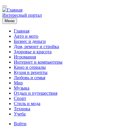
Перейти
к
основному
Интересный портал
содержанию
Меню
Главная
Авто и мото
Основная
Бизнес и деньги
навигация
Дом, ремонт и стройка
Здоровье и красота
Игромания
Интернет и компьютеры
Кино и сериалы
Кухня и рецепты
Любовь и семья
Мир
Музыка
Отдых и путешествия
Спорт
Стиль и мода
Техника
Учеба
Меню
Войти
учётной