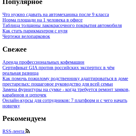
Популярное
Что нужно сдавать на автомеханика после 9 класса
Норма площади на 1 человека в офисе
Таблица толщины лакокрасочного покрытия автомобиля
Как стать парикмахером с нуля
Чертежи велопарковок
Свежее
Аренда профессиональных кофемашин
Сертификат GIA против российских экспертиз: в чём
реальная разница
Как помочь пожилому родственнику адаптироваться в доме
престарелых: пошаговое руководство для всей семьи
Замена фурнитуры на сумке - когда требуется ремонт замков,
карабинов и цепочек
Онлайн-курсы для сотрудников: 7 платформ и с чего начать
новичку
Рекомендуем
RSS-лента