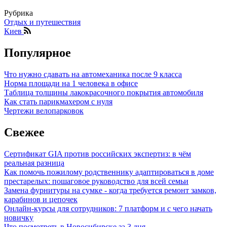
Рубрика
Отдых и путешествия
Киев
Популярное
Что нужно сдавать на автомеханика после 9 класса
Норма площади на 1 человека в офисе
Таблица толщины лакокрасочного покрытия автомобиля
Как стать парикмахером с нуля
Чертежи велопарковок
Свежее
Сертификат GIA против российских экспертиз: в чём
реальная разница
Как помочь пожилому родственнику адаптироваться в доме
престарелых: пошаговое руководство для всей семьи
Замена фурнитуры на сумке - когда требуется ремонт замков,
карабинов и цепочек
Онлайн-курсы для сотрудников: 7 платформ и с чего начать
новичку
Что посмотреть в Новосибирске за 3 дня