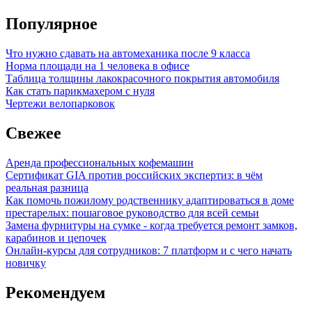
Популярное
Что нужно сдавать на автомеханика после 9 класса
Норма площади на 1 человека в офисе
Таблица толщины лакокрасочного покрытия автомобиля
Как стать парикмахером с нуля
Чертежи велопарковок
Свежее
Аренда профессиональных кофемашин
Сертификат GIA против российских экспертиз: в чём
реальная разница
Как помочь пожилому родственнику адаптироваться в доме
престарелых: пошаговое руководство для всей семьи
Замена фурнитуры на сумке - когда требуется ремонт замков,
карабинов и цепочек
Онлайн-курсы для сотрудников: 7 платформ и с чего начать
новичку
Рекомендуем