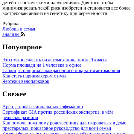
детей с генетическими нарушениями. Для того чтобы
минимизировать такой риск изобретен и становится все более
востребован анализ на генетику при беременности.
Рубрика
Любовь и семья
анализы
Популярное
Что нужно сдавать на автомеханика после 9 класса
Норма площади на 1 человека в офисе
Таблица толщины лакокрасочного покрытия автомобиля
Как стать парикмахером с нуля
Чертежи велопарковок
Свежее
Аренда профессиональных кофемашин
Сертификат GIA против российских экспертиз: в чём
реальная разница
Как помочь пожилому родственнику адаптироваться в доме
престарелых: пошаговое руководство для всей семьи
Замена фурнитуры на сумке - когда требуется ремонт замков,