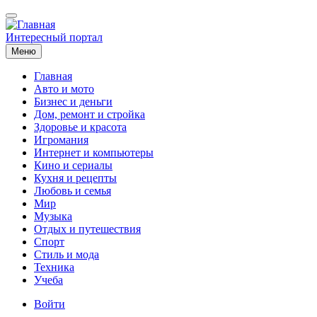
Перейти
к
основному
Интересный портал
содержанию
Меню
Главная
Авто и мото
Основная
Бизнес и деньги
навигация
Дом, ремонт и стройка
Здоровье и красота
Игромания
Интернет и компьютеры
Кино и сериалы
Кухня и рецепты
Любовь и семья
Мир
Музыка
Отдых и путешествия
Спорт
Стиль и мода
Техника
Учеба
Меню
Войти
учётной