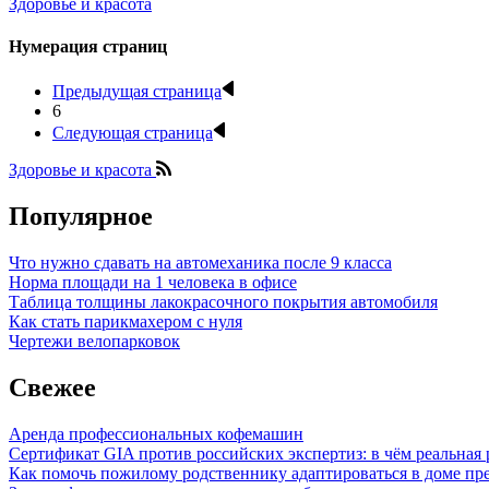
Здоровье и красота
Нумерация страниц
Предыдущая страница
6
Следующая страница
Здоровье и красота
Популярное
Что нужно сдавать на автомеханика после 9 класса
Норма площади на 1 человека в офисе
Таблица толщины лакокрасочного покрытия автомобиля
Как стать парикмахером с нуля
Чертежи велопарковок
Свежее
Аренда профессиональных кофемашин
Сертификат GIA против российских экспертиз: в чём реальная 
Как помочь пожилому родственнику адаптироваться в доме пре