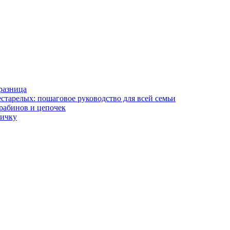
разница
старелых: пошаговое руководство для всей семьи
арабинов и цепочек
вичку