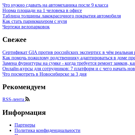
Что нужно сдавать на автомеханика после 9 класса
Норма площади на 1 человека в офисе
Таблица толщины лакокрасочного покрытия автомобиля
Как стать парикмахером с нуля
Чертежи велопарковок
Свежее
Сертификат GIA против российских экспертиз: в чём реальная 
Как помочь пожилому родственнику адаптироваться в доме пре
Замена фурнитуры на сумке - когда требуется ремонт замков, к
Онлайн-курсы для сотрудников: 7 платформ и с чего начать но
Что посмотреть в Новосибирске за 3 дня
Рекомендуем
RSS-лента
Информация
Партнеры
Политика конфиденциальности