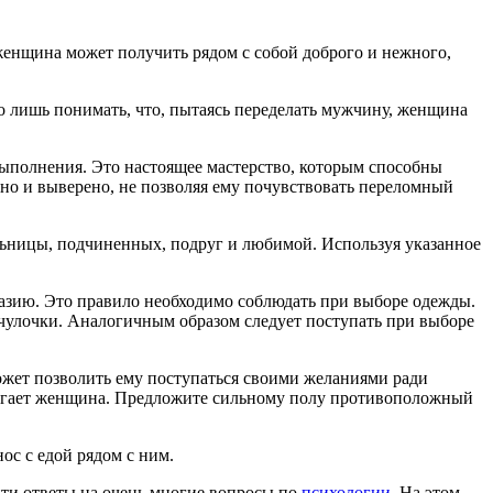
женщина может получить рядом с собой доброго и нежного,
 лишь понимать, что, пытаясь переделать мужчину, женщина
ыполнения. Это настоящее мастерство, которым способны
о и выверено, не позволяя ему почувствовать переломный
льницы, подчиненных, подруг и любимой. Используя указанное
нтазию. Это правило необходимо соблюдать при выборе одежды.
чулочки. Аналогичным образом следует поступать при выборе
ожет позволить ему поступаться своими желаниями ради
лагает женщина. Предложите сильному полу противоположный
ос с едой рядом с ним.
айти ответы на очень многие вопросы по
психологии
. На этом