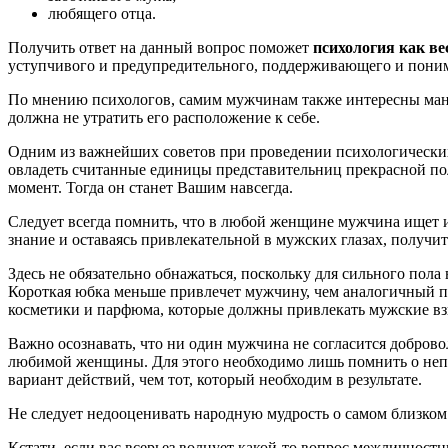
любящего отца.
Получить ответ на данный вопрос поможет
психология как ве
уступчивого и предупредительного, поддерживающего и поним
По мнению психологов, самим мужчинам также интересны ман
должна не утратить его расположение к себе.
Одним из важнейших советов при проведении психологических
овладеть считанные единицы представительниц прекрасной по
момент. Тогда он станет Вашим навсегда.
Следует всегда помнить, что в любой женщине мужчина ищет 
знание и оставаясь привлекательной в мужских глазах, получ
Здесь не обязательно обнажаться, поскольку для сильного пол
Короткая юбка меньше привлечет мужчину, чем аналогичный п
косметики и парфюма, которые должны привлекать мужские вз
Важно осознавать, что ни один мужчина не согласится добров
любимой женщины. Для этого необходимо лишь помнить о неп
вариант действий, чем тот, который необходим в результате.
Не следует недооценивать народную мудрость о самом близком 
Кстати, если вас всерьез волнует какой-то вопрос межличност