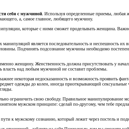
сти себя с мужчиной
. Используя определенные приемы, любая 
ающего, а, самое главное, любящего мужчину.
ипуляции, которые с ними сможет проделывать женщина. Важно
 манипуляций является последовательность и неспешность их в
ловины. Подчинять подсознание мужчины необходимо постепенн
именно женщину. Женственность должна присутствовать у нача
ить власть над любым мужчиной не составит проблемы.
а важнее некоторая недосказанность и возможность проявить фа
редмет одежды до колен, иногда приоткрывающий сексуальные 
гляды.
ольно ограничить свою свободу. Правильное манипулирование м
онятном мужском принципе: сделай по-другому, чем тебе пред
пути к мужскому сознанию, который лежит через постель и подн
ных отношений - зайдите на сайт Психолог.ru, там вы сможете н