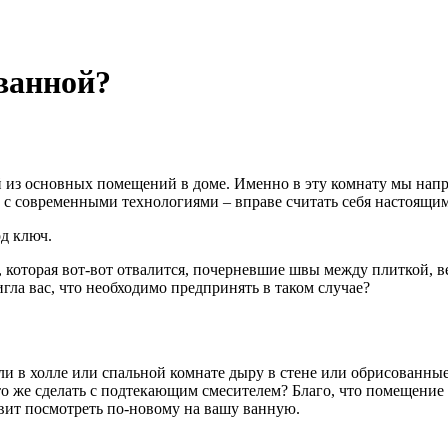
 ванной?
й из основных помещений в доме. Именно в эту комнату мы напр
е с современными технологиями – вправе считать себя настоящи
д ключ.
 которая вот-вот отвалится, почерневшие швы между плиткой, в
игла вас, что необходимо предпринять в таком случае?
и в холле или спальной комнате дыру в стене или обрисованн
то же сделать с подтекающим смесителем? Благо, что помещение
вит посмотреть по-новому на вашу ванную.