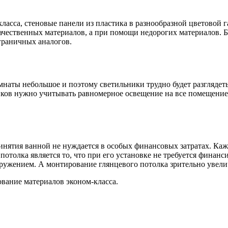
асса, стеновые панели из пластика в разнообразной цветовой 
ачественных материалов, а при помощи недорогих материалов. Б
граничных аналогов.
наты небольшое и поэтому светильники трудно будет разглядет
ков нужно учитывать равномерное освещение на все помещение л
инятия ванной не нуждается в особых финансовых затратах. Ка
отолка является то, что при его установке не требуется финанс
ружением. А монтирование глянцевого потолка зрительно увели
ование материалов эконом-класса.