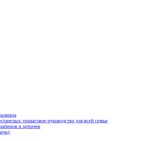
разница
старелых: пошаговое руководство для всей семьи
арабинов и цепочек
вичку