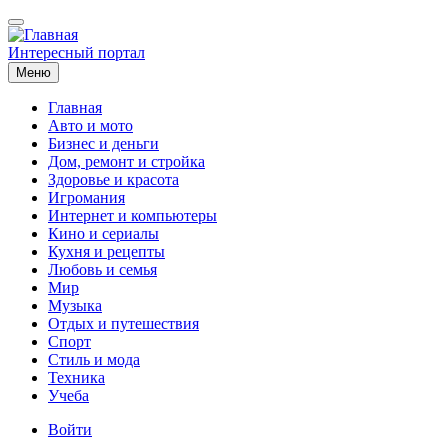
Перейти
к
основному
Интересный портал
содержанию
Меню
Главная
Авто и мото
Основная
Бизнес и деньги
навигация
Дом, ремонт и стройка
Здоровье и красота
Игромания
Интернет и компьютеры
Кино и сериалы
Кухня и рецепты
Любовь и семья
Мир
Музыка
Отдых и путешествия
Спорт
Стиль и мода
Техника
Учеба
Меню
Войти
учётной