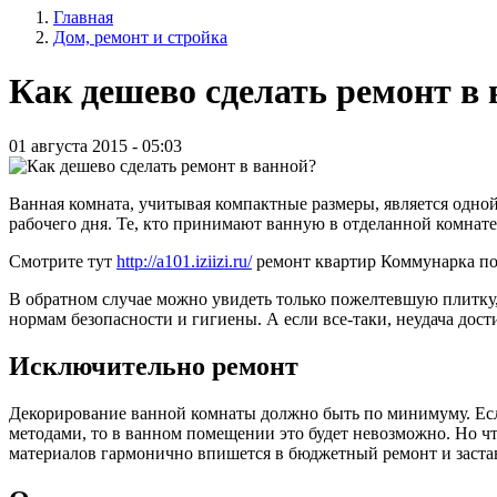
Главная
записи
Дом, ремонт и стройка
Строка
пользователя
навигации
Как дешево сделать ремонт в
01 августа 2015 - 05:03
Ванная комната, учитывая компактные размеры, является одно
рабочего дня. Те, кто принимают ванную в отделанной комнат
Смотрите тут
http://a101.iziizi.ru/
ремонт квартир Коммунарка по
В обратном случае можно увидеть только пожелтевшую плитку,
нормам безопасности и гигиены. А если все-таки, неудача дост
Исключительно ремонт
Декорирование ванной комнаты должно быть по минимуму. Есл
методами, то в ванном помещении это будет невозможно. Но ч
материалов гармонично впишется в бюджетный ремонт и заста