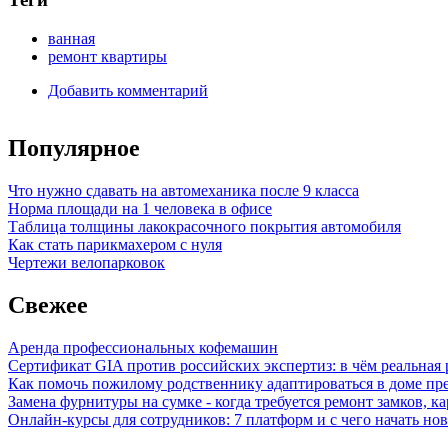
ванная
ремонт квартиры
Добавить комментарий
Популярное
Что нужно сдавать на автомеханика после 9 класса
Норма площади на 1 человека в офисе
Таблица толщины лакокрасочного покрытия автомобиля
Как стать парикмахером с нуля
Чертежи велопарковок
Свежее
Аренда профессиональных кофемашин
Сертификат GIA против российских экспертиз: в чём реальная 
Как помочь пожилому родственнику адаптироваться в доме пре
Замена фурнитуры на сумке - когда требуется ремонт замков, к
Онлайн-курсы для сотрудников: 7 платформ и с чего начать но