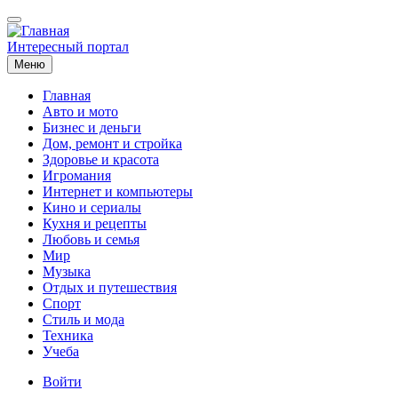
Перейти
к
основному
Интересный портал
содержанию
Меню
Главная
Авто и мото
Основная
Бизнес и деньги
навигация
Дом, ремонт и стройка
Здоровье и красота
Игромания
Интернет и компьютеры
Кино и сериалы
Кухня и рецепты
Любовь и семья
Мир
Музыка
Отдых и путешествия
Спорт
Стиль и мода
Техника
Учеба
Меню
Войти
учётной