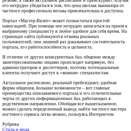
резюме, а также актуальное расписание и прейскурант. Изучая
его нетрудно убедиться в том, что цена шеллак маникюра от
частного профессионала весьма привлекательна и доступна.
Портал «Мастер-Визит» может похвастаться простой
навигацией. При помощи нее нетрудно записаться на прием к
выбранному специалисту в любое удобное для себя время. На
страницах сайта публикуются отзывы реальных
пользователей, они лишний раз доказывают состоятельность
портала, его работоспособность и цельность.
В отличие от других конкурентных баз, общение между
заинтересованными лицами происходит напрямую, без
администраторов и диспетчеров, поэтому потенциальные
клиенты получают доступ к «живым» специалистам.
Актуальное расписание, реальный прейскурант, удобная
форма общения, большие возможности – вот главные
преимущества описываемого портала и его отличительные
черты от других информационных баз, работающих в
родственном направлении. Обобщая все вышесказанное,
можно сделать определенный вывод: найти частного мастера
ногтевого сервиса легко можно, пользуясь Интернетом.
Рубрика
Стиль и мода