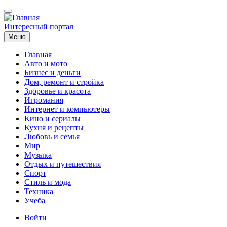
Перейти
к
основному
Интересный портал
содержанию
Меню
Главная
Авто и мото
Основная
Бизнес и деньги
навигация
Дом, ремонт и стройка
Здоровье и красота
Игромания
Интернет и компьютеры
Кино и сериалы
Кухня и рецепты
Любовь и семья
Мир
Музыка
Отдых и путешествия
Спорт
Стиль и мода
Техника
Учеба
Меню
Войти
учётной