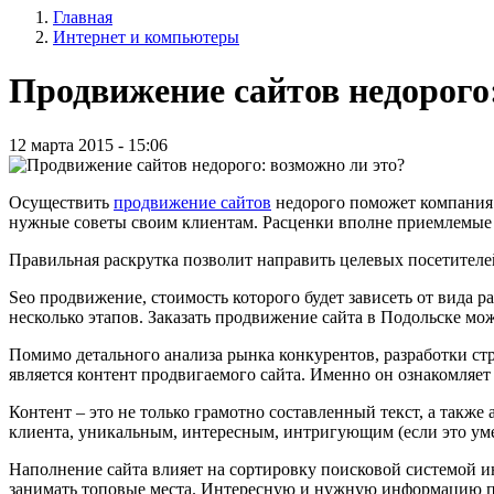
Главная
записи
Интернет и компьютеры
Строка
пользователя
навигации
Продвижение сайтов недорого
12 марта 2015 - 15:06
Осуществить
продвижение сайтов
недорого поможет компания.
нужные советы своим клиентам. Расценки вполне приемлемые и
Правильная раскрутка позволит направить целевых посетителей
Seo продвижение, стоимость которого будет зависеть от вида р
несколько этапов. Заказать продвижение сайта в Подольске 
Помимо детального анализа рынка конкурентов, разработки ст
является контент продвигаемого сайта. Именно он ознакомляет
Контент – это не только грамотно составленный текст, а такж
клиента, уникальным, интересным, интригующим (если это уме
Наполнение сайта влияет на сортировку поисковой системой ин
занимать топовые места. Интересную и нужную информацию пос