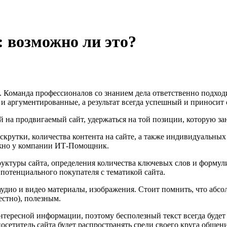
: возможно ли это?
 Команда профессионалов со знанием дела ответственно подходи
 аргументированные, а результат всегда успешный и приносит 
 на продвигаемый сайт, удержаться на той позиции, которую зан
аскрутки, количества контента на сайте, а также индивидуальны
можно у компании ИТ-Помощник.
руктуры сайта, определения количества ключевых слов и форму
 потенциального покупателя с тематикой сайта.
е аудио и видео материалы, изображения. Стоит помнить, что аб
стно), полезным.
тересной информации, поэтому бесполезный текст всегда будет 
етитель сайта будет распространять среди своего круга общени