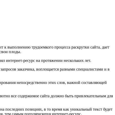
т к выполнению трудоемкого процесса раскрутки сайта, дает
свои плоды.
ял интернет-ресурс на протяжении нескольких лет.
х запросов заказчика, воплощается разными специалистами и в
лирования непосредственно этих слов, важной составляющей
солютно все содержимое сайта должно быть привлекательным для
на последних позициях, в то время как уникальный текст будет
я, тем самым популяризируя интернет-ресурс.