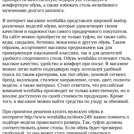
комфортную обувь, а также избежать столь нелюбимого
мужчинами долгого шопинга.
В интернет магазине westfalika представлен широкий выбор
различных моделей обуви, которые удовлетворят своим
качеством и надежностью самого придирчивого покупателя.
На сайте можно приобрести не только туфли, но также сабо,
кеды, сандалии, ботинки, мокасины и другую обувь. Таким
образом, ассортимент магазина предназначен как для
приверженцев изысканной классики, так и для ценителей
удобного спортивного стиля. Обувь westfalika отличают стиль,
высокое качество, удобство и комфорт при носке. В магазине
можно легко найти подходящую пару, используя удобный
поиск по таким критериям, как тип обуви, ценовой сегмент,
бренд, коллекция, стилевое направление, сезон, цвет, полнота
модели, а также материал. Стоит отметить, что российская
компания westfalika производит не только качественную, но и
вполне доступную по своей стоимости продукцию. Кроме
того, в магазине можно найти средства по уходу за обновкой.
При принятии решения купить мужскую обувь в
интернете http://www.westfalika.ru/shoes/249/ важно помнить о
подборе модели правильного размера. Так, туфли должны
соответствовать длине стопы. Если обувь будет чрезмерно
свободной, то она может стать причиной серьезного