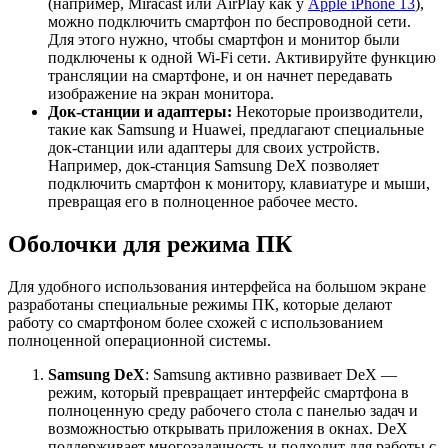
(например, Miracast или AirPlay как у
Apple iPhone 13
),
можно подключить смартфон по беспроводной сети.
Для этого нужно, чтобы смартфон и монитор были
подключены к одной Wi-Fi сети. Активируйте функцию
трансляции на смартфоне, и он начнет передавать
изображение на экран монитора.
Док-станции и адаптеры:
Некоторые производители,
такие как Samsung и Huawei, предлагают специальные
док-станции или адаптеры для своих устройств.
Например, док-станция Samsung DeX позволяет
подключить смартфон к монитору, клавиатуре и мыши,
превращая его в полноценное рабочее место.
Оболочки для режима ПК
Для удобного использования интерфейса на большом экране
разработаны специальные режимы ПК, которые делают
работу со смартфоном более схожей с использованием
полноценной операционной системы.
Samsung DeX
: Samsung активно развивает DeX —
режим, который превращает интерфейс смартфона в
полноценную среду рабочего стола с панелью задач и
возможностью открывать приложения в окнах. DeX
поддерживает многозадачность и подходит для работы с