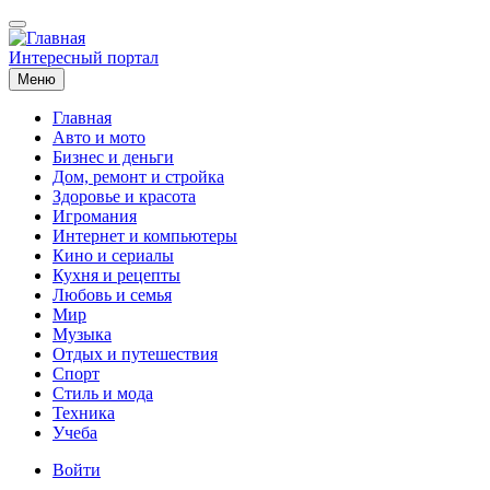
Перейти
к
основному
Интересный портал
содержанию
Меню
Главная
Авто и мото
Основная
Бизнес и деньги
навигация
Дом, ремонт и стройка
Здоровье и красота
Игромания
Интернет и компьютеры
Кино и сериалы
Кухня и рецепты
Любовь и семья
Мир
Музыка
Отдых и путешествия
Спорт
Стиль и мода
Техника
Учеба
Меню
Войти
учётной