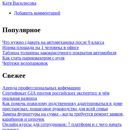
Катя Василисова
Добавить комментарий
Популярное
Что нужно сдавать на автомеханика после 9 класса
Норма площади на 1 человека в офисе
Таблица толщины лакокрасочного покрытия автомобиля
Как стать парикмахером с нуля
Чертежи велопарковок
Свежее
Аренда профессиональных кофемашин
Сертификат GIA против российских экспертиз: в чём
реальная разница
Как помочь пожилому родственнику адаптироваться в доме
престарелых: пошаговое руководство для всей семьи
Замена фурнитуры на сумке - когда требуется ремонт замков,
карабинов и цепочек
Онлайн-курсы для сотрудников: 7 платформ и с чего начать
новичку