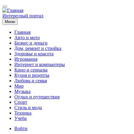
Перейти
к
основному
Интересный портал
содержанию
Меню
Главная
Авто и мото
Основная
Бизнес и деньги
навигация
Дом, ремонт и стройка
Здоровье и красота
Игромания
Интернет и компьютеры
Кино и сериалы
Кухня и рецепты
Любовь и семья
Мир
Музыка
Отдых и путешествия
Спорт
Стиль и мода
Техника
Учеба
Меню
Войти
учётной