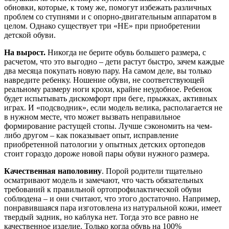
обновки, которые, к тому же, помогут избежать различных
проблем со ступнями и с опорно-двигательным аппаратом в
целом. Однако существует три «НЕ» при приобретении
детской обуви.
На вырост.
Никогда не берите обувь большего размера, с
расчетом, что это выгодно – дети растут быстро, зачем каждые
два месяца покупать новую пару. На самом деле, вы только
навредите ребенку. Ношение обуви, не соответствующей
реальному размеру ноги крохи, крайне неудобное. Ребенок
будет испытывать дискомфорт при беге, прыжках, активных
играх. И «подсводник», если модель велика, располагается не
в нужном месте, что может вызвать неправильное
формирование растущей стопы. Лучше сэкономить на чем-
либо другом – как показывает опыт, исправление
приобретенной патологии у опытных детских ортопедов
стоит гораздо дороже новой пары обуви нужного размера.
Качественная наполовину
. Порой родители тщательно
осматривают модель и замечают, что часть обязательных
требований к правильной ортопрофилактической обуви
соблюдена – и они считают, что этого достаточно. Например,
понравившаяся пара изготовлена из натуральной кожи, имеет
твердый задник, но каблука нет. Тогда это все равно не
качественное изделие. Только когда обувь на 100%