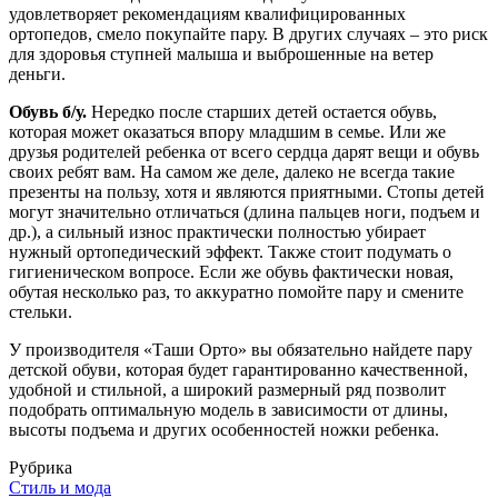
удовлетворяет рекомендациям квалифицированных
ортопедов, смело покупайте пару. В других случаях – это риск
для здоровья ступней малыша и выброшенные на ветер
деньги.
Обувь б/у.
Нередко после старших детей остается обувь,
которая может оказаться впору младшим в семье. Или же
друзья родителей ребенка от всего сердца дарят вещи и обувь
своих ребят вам. На самом же деле, далеко не всегда такие
презенты на пользу, хотя и являются приятными. Стопы детей
могут значительно отличаться (длина пальцев ноги, подъем и
др.), а сильный износ практически полностью убирает
нужный ортопедический эффект. Также стоит подумать о
гигиеническом вопросе. Если же обувь фактически новая,
обутая несколько раз, то аккуратно помойте пару и смените
стельки.
У производителя «Таши Орто» вы обязательно найдете пару
детской обуви, которая будет гарантированно качественной,
удобной и стильной, а широкий размерный ряд позволит
подобрать оптимальную модель в зависимости от длины,
высоты подъема и других особенностей ножки ребенка.
Рубрика
Стиль и мода