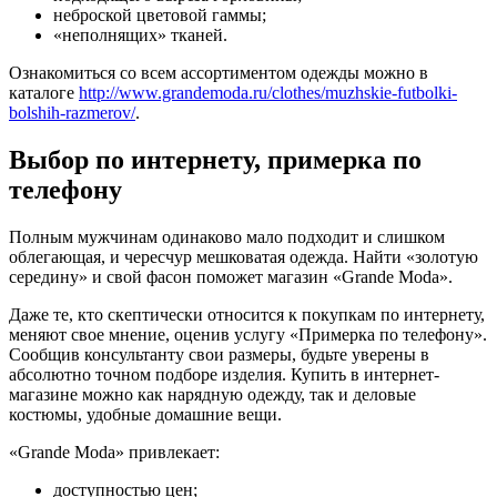
неброской цветовой гаммы;
«неполнящих» тканей.
Ознакомиться со всем ассортиментом одежды можно в
каталоге
http://www.grandemoda.ru/clothes/muzhskie-futbolki-
bolshih-razmerov/
.
Выбор по интернету, примерка по
телефону
Полным мужчинам одинаково мало подходит и слишком
облегающая, и чересчур мешковатая одежда. Найти «золотую
середину» и свой фасон поможет магазин «Grande Moda».
Даже те, кто скептически относится к покупкам по интернету,
меняют свое мнение, оценив услугу «Примерка по телефону».
Сообщив консультанту свои размеры, будьте уверены в
абсолютно точном подборе изделия. Купить в интернет-
магазине можно как нарядную одежду, так и деловые
костюмы, удобные домашние вещи.
«Grande Moda» привлекает:
доступностью цен;