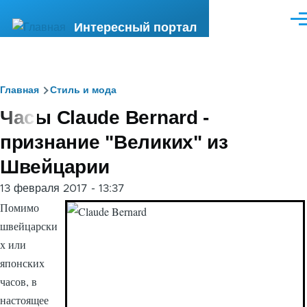
Перейти к основному содержанию
Ме
Интересный портал
Строка
Главная
Стиль и мода
Часы Claude Bernard -
навигации
признание "Великих" из
Швейцарии
13 февраля 2017 - 13:37
Помимо
швейцарски
х или
японских
часов, в
настоящее