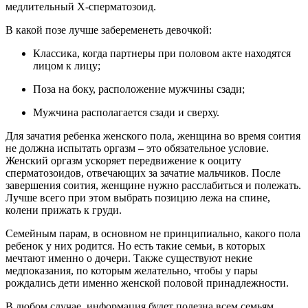
медлительный Х-сперматозоид.
В какой позе лучше забеременеть девочкой:
Классика, когда партнеры при половом акте находятся
лицом к лицу;
Поза на боку, расположение мужчины сзади;
Мужчина располагается сзади и сверху.
Для зачатия ребенка женского пола, женщина во время соития
не должна испытать оргазм – это обязательное условие.
Женский оргазм ускоряет передвижение к ооциту
сперматозоидов, отвечающих за зачатие мальчиков. После
завершения соития, женщине нужно расслабиться и полежать.
Лучше всего при этом выбрать позицию лежа на спине,
колени прижать к груди.
Семейным парам, в основном не принципиально, какого пола
ребенок у них родится. Но есть такие семьи, в которых
мечтают именно о дочери. Также существуют некие
медпоказания, по которым желательно, чтобы у пары
рождались дети именно женской половой принадлежности.
В любом случае, информация будет полезна всем семьям,