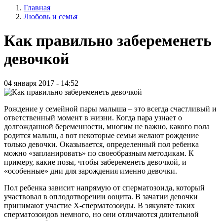
Главная
записи
Любовь и семья
Строка
пользователя
навигации
Как правильно забеременеть
девочкой
04 января 2017 - 14:52
Рождение у семейной пары малыша – это всегда счастливый и
ответственный момент в жизни. Когда пара узнает о
долгожданной беременности, многим не важно, какого пола
родится малыш, а вот некоторые семьи желают рождение
только девочки. Оказывается, определенный пол ребенка
можно «запланировать» по своеобразным методикам. К
примеру, какие позы, чтобы забеременеть девочкой, и
«особенные» дни для зарождения именно девочки.
Пол ребенка зависит напрямую от сперматозоида, который
участвовал в оплодотворении ооцита. В зачатии девочки
принимают участие Х-сперматозоиды. В эякуляте таких
сперматозоидов немного, но они отличаются длительной