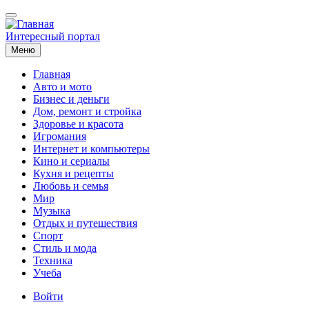
Перейти
к
основному
Интересный портал
содержанию
Меню
Главная
Авто и мото
Основная
Бизнес и деньги
навигация
Дом, ремонт и стройка
Здоровье и красота
Игромания
Интернет и компьютеры
Кино и сериалы
Кухня и рецепты
Любовь и семья
Мир
Музыка
Отдых и путешествия
Спорт
Стиль и мода
Техника
Учеба
Меню
Войти
учётной