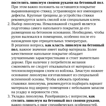
постелить линолеум своими руками на бетонный пол
.
При этом важно положить на оставшееся покрытие
выравнивающую стяжку, устраняющую все имеющиеся
дефекты. Крупные трещины до устройства стяжки
рекомендуется залить смолой или специальным клеем.
Выбор линолеума. Немаловажной стадией является
подготовка самого напольного покрытия до его
размещения на бетонном основании. Необходимо, чтобы
рулон вылежался в помещении, особенно после его
нахождения при отрицательных температурах.
В решении вопроса,
как класть линолеум на бетонный
пол
, важное значение имеет выбор материала. Более
качественное напольное покрытие обладает
улучшенными характеристиками и стоит значительно
дороже. При наличии у потребителя желания
сэкономить не следует отказываться от материала с
теплоизолирующим слоем из войлока. Зачастую нижнее
основание линолеума изготавливают из специальной
вспененной основы. Чтобы избежать проблемы
стыковки линолеума, рекомендуется подбирать вариант
материала под ширину помещения с небольшим запасом
на усадку и неровности стен.
Укладка линолеума. Разобравшись с вопросом,
как
стелить линолеум на бетонный пол своими руками
,
важно помнить о ряде специфических особенностей.