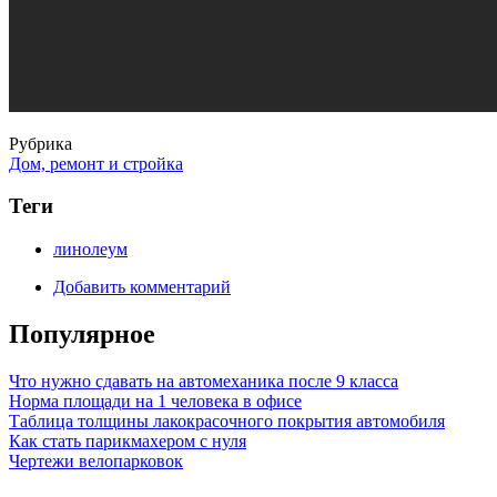
Рубрика
Дом, ремонт и стройка
Теги
линолеум
Добавить комментарий
Популярное
Что нужно сдавать на автомеханика после 9 класса
Норма площади на 1 человека в офисе
Таблица толщины лакокрасочного покрытия автомобиля
Как стать парикмахером с нуля
Чертежи велопарковок