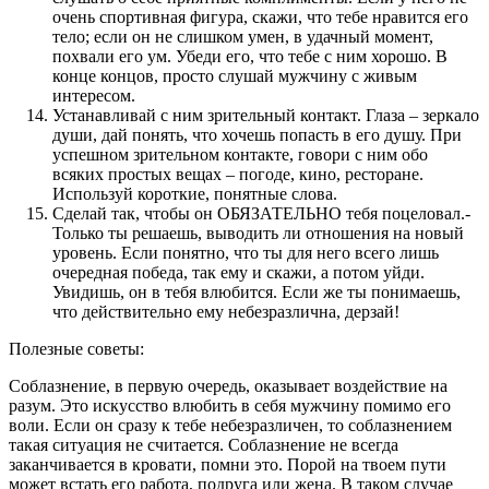
очень спортивная фигура, скажи, что тебе нравится его
тело; если он не слишком умен, в удачный момент,
похвали его ум. Убеди его, что тебе с ним хорошо. В
конце концов, просто слушай мужчину с живым
интересом.
Устанавливай с ним зрительный контакт. Глаза – зеркало
души, дай понять, что хочешь попасть в его душу. При
успешном зрительном контакте, говори с ним обо
всяких простых вещах – погоде, кино, ресторане.
Используй короткие, понятные слова.
Сделай так, чтобы он ОБЯЗАТЕЛЬНО тебя поцеловал.-
Только ты решаешь, выводить ли отношения на новый
уровень. Если понятно, что ты для него всего лишь
очередная победа, так ему и скажи, а потом уйди.
Увидишь, он в тебя влюбится. Если же ты понимаешь,
что действительно ему небезразлична, дерзай!
Полезные советы:
Соблазнение, в первую очередь, оказывает воздействие на
разум. Это искусство влюбить в себя мужчину помимо его
воли. Если он сразу к тебе небезразличен, то соблазнением
такая ситуация не считается. Соблазнение не всегда
заканчивается в кровати, помни это. Порой на твоем пути
может встать его работа, подруга или жена. В таком случае