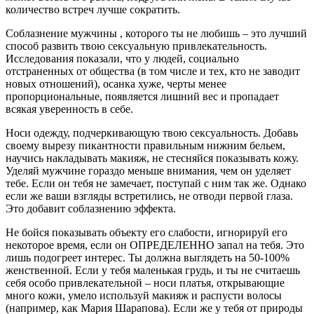
количество встреч лучше сократить.
Соблазнение мужчины , которого ты не любишь – это лучший
способ развить твою сексуальную привлекательность.
Исследования показали, что у людей, социально
отстраненных от общества (в том числе и тех, кто не заводит
новых отношений), осанка хуже, черты менее
пропорциональные, появляется лишний вес и пропадает
всякая уверенность в себе.
Носи одежду, подчеркивающую твою сексуальность. Добавь
своему вырезу пикантности правильным нижним бельем,
научись накладывать макияж, не стесняйся показывать кожу.
Уделяй мужчине гораздо меньше внимания, чем он уделяет
тебе. Если он тебя не замечает, поступай с ним так же. Однако
если же ваши взгляды встретились, не отводи первой глаза.
Это добавит соблазнению эффекта.
Не бойся показывать объекту его слабости, игнорируй его
некоторое время, если он ОПРЕДЕЛЕННО запал на тебя. Это
лишь подогреет интерес. Ты должна выглядеть на 50-100%
женственной. Если у тебя маленькая грудь, и ты не считаешь
себя особо привлекательной – носи платья, открывающие
много кожи, умело используй макияж и распусти волосы
(например, как Мария Шарапова). Если же у тебя от природы