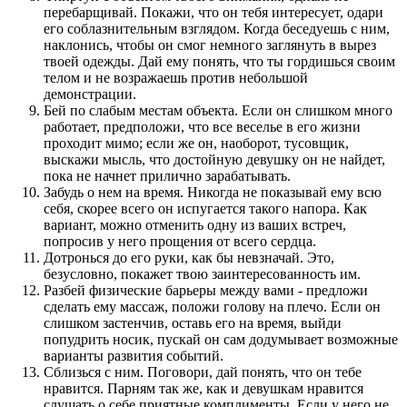
перебарщивай. Покажи, что он тебя интересует, одари
его соблазнительным взглядом. Когда беседуешь с ним,
наклонись, чтобы он смог немного заглянуть в вырез
твоей одежды. Дай ему понять, что ты гордишься своим
телом и не возражаешь против небольшой
демонстрации.
Бей по слабым местам объекта. Если он слишком много
работает, предположи, что все веселье в его жизни
проходит мимо; если же он, наоборот, тусовщик,
выскажи мысль, что достойную девушку он не найдет,
пока не начнет прилично зарабатывать.
Забудь о нем на время. Никогда не показывай ему всю
себя, скорее всего он испугается такого напора. Как
вариант, можно отменить одну из ваших встреч,
попросив у него прощения от всего сердца.
Дотронься до его руки, как бы невзначай. Это,
безусловно, покажет твою заинтересованность им.
Разбей физические барьеры между вами - предложи
сделать ему массаж, положи голову на плечо. Если он
слишком застенчив, оставь его на время, выйди
попудрить носик, пускай он сам додумывает возможные
варианты развития событий.
Сблизься с ним. Поговори, дай понять, что он тебе
нравится. Парням так же, как и девушкам нравится
слушать о себе приятные комплименты. Если у него не