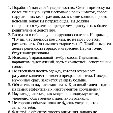
Поработай над своей уверенностью. Смени прическу на
более стильную, купи несколько новых шмоток, сбрось
пару лишних килограммов, да, в конце концов, просто
вспомни, какая ты потрясающая. Ты должна
понравиться мужчине, прежде чем приступать к более
решительным действиям.
Распусти о себе пару шокирующих сплетен. Например,
“Ну да, я встречаюсь кое с кем, но не могу об этом
рассказывать. Он намного старше меня”. Такой вымысел
делает реальность гораздо интереснее. Парни точно
будут заинтригованы.
Используй правильный тембр голоса. Идеальным
вариантом будет мягкий, чуть с хрипотцой, сексуальный
голос.
Не стесняйся носить одежду, которая открывает
разумное количество твоего прекрасного тела. Поверь,
мужчинам сразу захочется увидеть больше.
Обязательно научись танцевать. Красивый танец – один
из самых эффективных инструментов соблазнения.
Научись двигаться, как модель по подиуму: легко,
уверенно, обязательно с идеальной осанкой.
Не торопи события, пока не будешь уверена, что он
запал на тебя.
Флиртуй с объектом твоего внимания, однако не