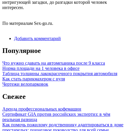
интригующей загадки, до разгадки которой человек
интересен.
По материалам Sex-go.ru.
Добавить комментарий
Популярное
Что нужно сдавать на автомеханика после 9 класса
Норма площади на 1 человека в офисе
Таблица толщины лакокрасочного покрытия автомобиля
Как стать парикмахером с нуля
Чертежи велопарковок
Свежее
Аренда профессиональных кофемашин
Сертификат GIA против российских экспертиз: в чём
реальная разница
Как помочь пожилому родственнику адаптироваться в доме
престарелых: пошаговое руководство для всей семьи