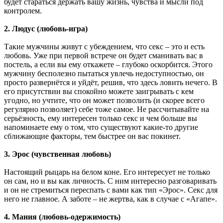
будет стараться держать вашу жизнь, чувства и мысли под
контролем.
2. Людус (любовь-игра)
Такие мужчины живут с убеждением, что секс – это и есть
любовь. Уже при первой встрече он будет сманивать вас в
постель, а если вы ему откажете – глубоко оскорбится. Этого
мужчину бесполезно пытаться увлечь недоступностью, он
просто развернётся и уйдёт, решив, что здесь ловить нечего. В
его присутствии вы спокойно можете заигрывать с кем
угодно, но учтите, что он может позволить (и скорее всего
регулярно позволяет) себе тоже самое. Не рассчитывайте на
серьёзность, ему интересен только секс и чем больше вы
напоминаете ему о том, что существуют какие-то другие
сближающие факторы, тем быстрее он вас покинет.
3. Эрос (чувственная любовь)
Настоящий рыцарь на белом коне. Его интересует не только
он сам, но и вы как личность. С ним интересно разговаривать
и он не стремиться переспать с вами как тип «Эрос». Секс для
него не главное. А заботе – не жертва, как в случае с «Агапе».
4. Мания (любовь-одержимость)