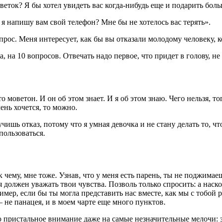
цветок? Я бы хотел увидеть вас когда-нибудь еще и подарить бол
, я напишу вам свой телефон? Мне бы не хотелось вас терять».
рос. Меня интересует, как бы вы отказали молодому человеку, 
а, на 10 вопросов. Отвечать надо первое, что придет в голову,
моветон. И он об этом знает. И я об этом знаю. Чего нельзя, тог
чень хочется, то можно.
учишь отказ, потому что я умная девочка и не стану делать то, ч
пользоваться.
к чему, мне тоже. Узнав, что у меня есть парень, ты не поджима
о я должен уважать твои чувства. Позволь только спросить: а наск
мер, если бы ты могла представить нас вместе, как мы с тобой 
не панацея, и в моем чарте еще много пунктов.
ю пристальное внимание даже на самые незначительные мелочи: 