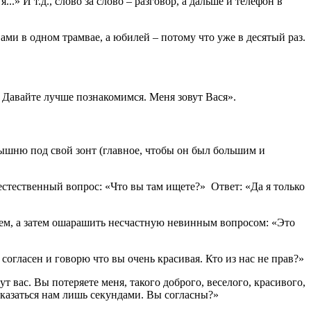
..» И т.д., слово за слово – разговор, а дальше и телефон в
вами в одном трамвае, а юбилей – потому что уже в десятый раз.
и. Давайте лучше познакомимся. Меня зовут Вася».
ышню под свой зонт (главное, чтобы он был большим и
 естественный вопрос: «Что вы там ищете?» Ответ: «Да я только
оем, а затем ошарашить несчастную невинным вопросом: «Это
е согласен и говорю что вы очень красивая. Кто из нас не прав?»
ут вас. Вы потеряете меня, такого доброго, веселого, красивого,
 казаться нам лишь секундами. Вы согласны?»