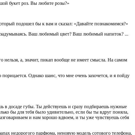
ьшой букет роз. Вы любите розы?»
который подошел бы к вам и сказал: «Давайте познакомимся?»
 не задумываясь. Ваш любимый цвет? Ваш любимый напиток? ...
о нельзя, а, значит, пикап вообще не имеет смысла. На самом
то порицается. Однако шанс, что мне очень захочется, и я пойду
ешь в досаде губы. Ты действуешь и сразу подбираешь нужные
олько бы для тебя было удивительно, если бы ты вдруг поняла,
разговариваем и нам хорошо вдвоем, и ты уже чувствуешь себя
запах недорогого парфюма, неновую модель сотового телефона,