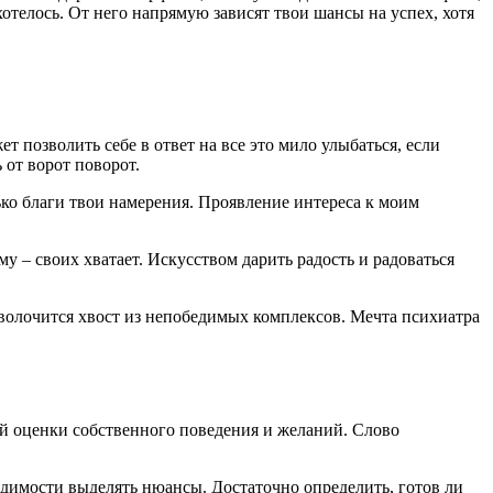
отелось. От него напрямую зависят твои шансы на успех, хотя
позволить себе в ответ на все это мило улыбаться, если
 от ворот поворот.
лько благи твои намерения. Проявление интереса к моим
у – своих хватает. Искусством дарить радость и радоваться
ми волочится хвост из непобедимых комплексов. Мечта психиатра
й оценки собственного поведения и желаний. Слово
одимости выделять нюансы. Достаточно определить, готов ли