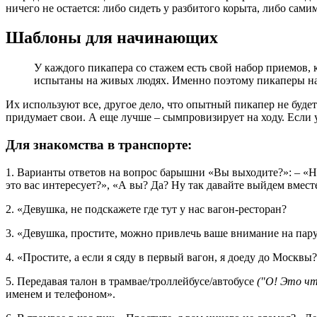
ничего не остается: либо сидеть у разбитого корыта, либо сам
Шаблоны для начинающих
У каждого пикапера со стажем есть свой набор приемов
испытаны на живых людях. Именно поэтому пикаперы н
Их используют все, другое дело, что опытный пикапер не буде
придумает свои. А еще лучше – сымпровизирует на ходу. Если 
Для знакомства в транспорте:
1. Варианты ответов на вопрос барышни «Вы выходите?»: – «Не
это вас интересует?», «А вы? Да? Ну так давайте выйдем вмест
2. «Девушка, не подскажете где тут у нас вагон-ресторан?
3. «Девушка, простите, можно привлечь ваше внимание на пару 
4. «Простите, а если я сяду в первый вагон, я доеду до Москвы
5. Передавая талон в трамвае/троллейбусе/автобусе
("О! Это чт
именем и телефоном».