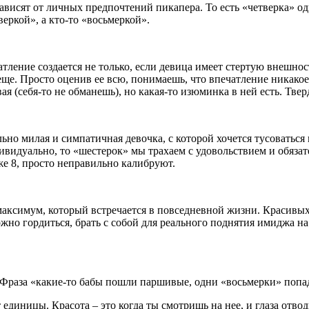
 зависят от личных предпочтений пикапера. То есть «четверка» о
веркой», а кто-то «восьмеркой».
тление создается не только, если девица имеет стертую внешнос
ще. Просто оценив ее всю, понимаешь, что впечатление никакое.
вая (себя-то не обманешь), но какая-то изюминка в ней есть. Тве
ьно милая и симпатичная девочка, с которой хочется тусоваться 
дивидуально, то «шестерок» мы трахаем с удовольствием и обяз
иже 8, просто неправильно калибруют.
 максимум, который встречается в повседневной жизни. Красивых
можно гордиться, брать с собой для реального поднятия имиджа н
у. Фраза «какие-то бабы пошли паршивые, одни «восьмерки» попа
 единицы. Красота – это когда ты смотришь на нее, и глаза отвод