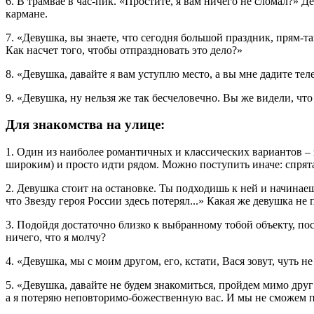
6. В трамвае в час-пик. «Простите, я вам ничего не сломал?» Дев
кармане.
7. «Девушка, вы знаете, что сегодня большой праздник, прям-та
Как насчет того, чтобы отпраздновать это дело?»
8. «Девушка, давайте я вам уступлю место, а вы мне дадите тел
9. «Девушка, ну нельзя же так бесчеловечно. Вы же видели, что
Для знакомства на улице:
1. Один из наиболее романтичных и классических вариантов –
широким) и просто идти рядом. Можно поступить иначе: спрята
2. Девушка стоит на остановке. Ты подходишь к ней и начинаеш
что Звезду героя России здесь потерял...» Какая же девушка не
3. Подойдя достаточно близко к выбранному тобой объекту, п
ничего, что я молчу?
4. «Девушка, мы с моим другом, его, кстати, Вася зовут, чуть не
5. «Девушка, давайте не будем знакомиться, пройдем мимо друг д
а я потеряю неповторимо-божественную вас. И мы не сможем пр