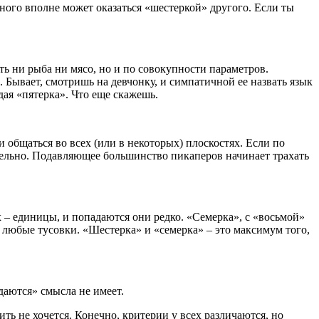
дного вполне может оказаться «шестеркой» другого. Если ты
ть ни рыба ни мясо, но и по совокупности параметров.
 Бывает, смотришь на девчонку, и симпатичной ее назвать язык
рдая «пятерка». Что еще скажешь.
и общаться во всех (или в некоторых) плоскостях. Если по
ательно. Подавляющее большинство пикаперов начинает трахать
 – единицы, и попадаются они редко. «Семерка», с «восьмой»
а любые тусовки. «Шестерка» и «семерка» – это максимум того,
даются» смысла не имеет.
ить не хочется. Конечно, критерии у всех различаются, но