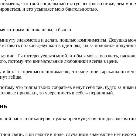
имаешь, что твой социальный статус несколько ниже, чем мне х
кироваться, и это усыпляет мою бдительностью.
мя которым не пикаперы, а быдло.
минуту знакомства и делать пошлые комплименты. Девушка может 
у вставать с такой девушкой в один ряд, ты за подобное получишь
льствие. Ты интересуешься мной, чтобы я могла осознать, наско
ого, потому что внимательные любовники всегда в цене.
 и без. Ты прекрасно понимаешь, что мне твои тараканы ни к чем
нут гейша.
, потому что толпы твоих собратьев ведут себя так, будто за ни
половые признаки, то уверенность в себе – первичный.
нь
льной частью пикаперов, нужна преимущественно для адекватно
тной связи. При работе в поле, случайном знакомстве нет необх