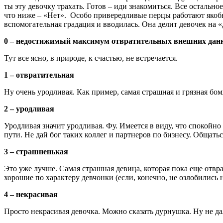
ты эту девочку трахать. Готов – иди знакомиться. Все остально
что ниже – «Нет». Особо привередливые перцы работают якобы о
вспомогательная градация и вводилась. Она делит девочек на «
0 – недостижимый максимум отвратительных внешних дан
Тут все ясно, в природе, к счастью, не встречается.
1 – отвратительная
Ну очень уродливая. Как пример, самая страшная и грязная бом
2 – уродливая
Уродливая значит уродливая. Фу. Имеется в виду, что спокойно
пути. Не дай бог таких коллег и партнеров по бизнесу. Общатьс
3 – страшненькая
Это уже лучше. Самая страшная девица, которая пока еще отвр
хорошие по характеру девчонки (если, конечно, не озлобились 
4 – некрасивая
Просто некрасивая девочка. Можно сказать дурнушка. Ну не да