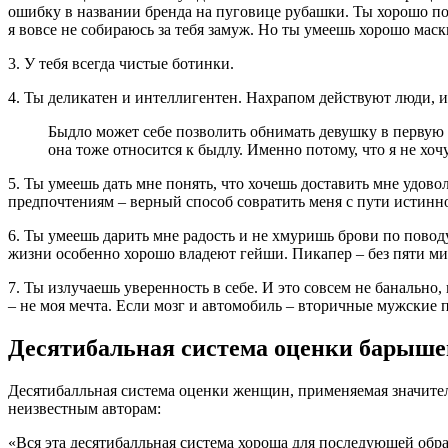
ошибку в названии бренда на пуговице рубашки. Ты хорошо пон
я вовсе не собираюсь за тебя замуж. Но ты умеешь хорошо мас
3. У тебя всегда чистые ботинки.
4. Ты деликатен и интеллигентен. Нахрапом действуют люди, и
Быдло может себе позволить обнимать девушку в первую 
она тоже относится к быдлу. Именно потому, что я не хоч
5. Ты умеешь дать мне понять, что хочешь доставить мне удово
предпочтениям – верный способ совратить меня с пути истинн
6. Ты умеешь дарить мне радость и не хмуришь брови по поводу
жизни особенно хорошо владеют гейши. Пикапер – без пяти ми
7. Ты излучаешь уверенность в себе. И это совсем не банально
– не моя мечта. Если мозг и автомобиль – вторичные мужские 
Десятибальная система оценки барыше
Десятибалльная система оценки женщин, применяемая значите
неизвестным авторам:
«Вся эта десятибалльная система хороша для последующей обра