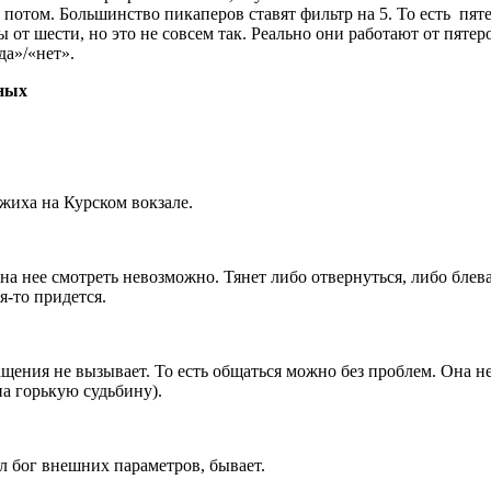
е потом. Большинство пикаперов ставят фильтр на 5. То есть пят
т шести, но это не совсем так. Реально они работают от пятеро
да»/«нет».
ных
жиха на Курском вокзале.
 на нее смотреть невозможно. Тянет либо отвернуться, либо блев
я-то придется.
ащения не вызывает. То есть общаться можно без проблем. Она н
на горькую судьбину).
л бог внешних параметров, бывает.