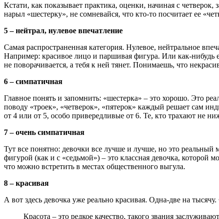
Кстати, как показывает практика, оценки, начиная с четверок,
нарыл «шестерку», не сомневайся, что кто-то посчитает ее «чет
5 – нейтрал, нулевое впечатление
Самая распространенная категория. Нулевое, нейтральное впеча
Например: красивое лицо и паршивая фигура. Или как-нибудь е
не поворачивается, а тебя к ней тянет. Понимаешь, что некраси
6 – симпатичная
Главное понять и запомнить: «шестерка» – это хорошо. Это реал
поводу «троек», «четверок», «пятерок» каждый решает сам ин
от 4 или от 5, особо привередливые от 6. Те, кто трахают не н
7 – очень симпатичная
Тут все понятно: девочки все лучше и лучше, но это реальный
фигурой (как и с «седьмой») – это классная девочка, которой 
что можно встретить в местах общественного выгула.
8 – красивая
А вот здесь девочка уже реально красивая. Одна-две на тысяч
Красота – это редкое качество, такого звания заслуживают