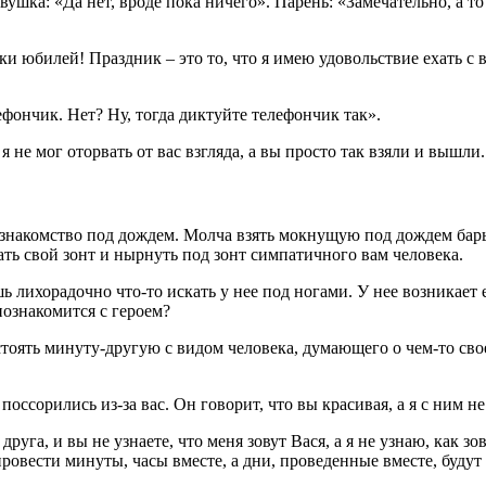
ушка: «Да нет, вроде пока ничего». Парень: «Замечательно, а то я.
ки юбилей! Праздник – это то, что я имею удовольствие ехать с 
ефончик. Нет? Ну, тогда диктуйте телефончик так».
 я не мог оторвать от вас взгляда, а вы просто так взяли и вышл
 знакомство под дождем. Молча взять мокнущую под дождем бар
ть свой зонт и нырнуть под зонт симпатичного вам человека.
ь лихорадочно что-то искать у нее под ногами. У нее возникает
 познакомится с героем?
остоять минуту-другую с видом человека, думающего о чем-то св
 поссорились из-за вас. Он говорит, что вы красивая, а я с ним н
руга, и вы не узнаете, что меня зовут Вася, а я не узнаю, как зов
овести минуты, часы вместе, а дни, проведенные вместе, будут