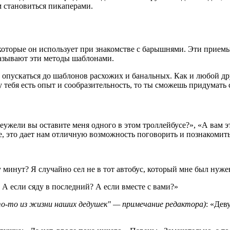
им становиться пикаперами.
, которые он использует при знакомстве с барышнями. Эти прие
азывают эти методы шаблонами.
т опускаться до шаблонов расхожих и банальных. Как и любой д
у тебя есть опыт и сообразительность, то ты сможешь придумать
ужели вы оставите меня одного в этом троллейбусе?», «А вам э
е, это дает нам отличную возможность поговорить и познакомить
минут? Я случайно сел не в тот автобус, который мне был нужен
? А если сяду в последний? А если вместе с вами?»
о-то из жизни наших дедушек" — примечание редактора)
: «Дев