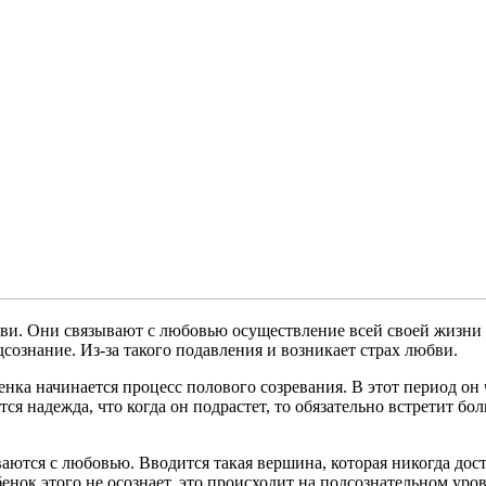
ви. Они связывают с любовью осуществление всей своей жизни и
сознание. Из-за такого подавления и возникает страх любви.
ебенка начинается процесс полового созревания. В этот период 
я надежда, что когда он подрастет, то обязательно встретит бо
аются с любовью. Вводится такая вершина, которая никогда дост
нок этого не осознает, это происходит на подсознательном уров