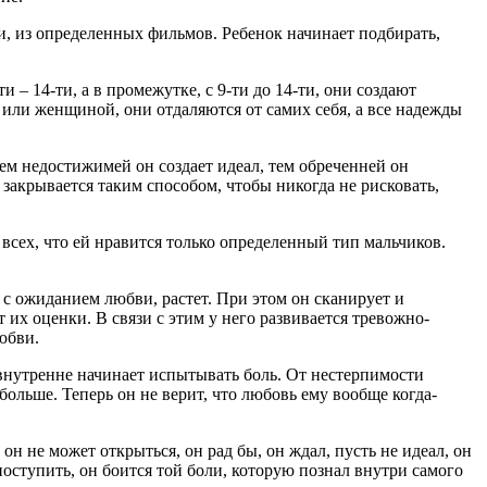
и, из определенных фильмов. Ребенок начинает подбирать,
– 14-ти, а в промежутке, с 9-ти до 14-ти, они создают
или женщиной, они отдаляются от самих себя, а все надежды
чем недостижимей он создает идеал, тем обреченней он
 закрывается таким способом, чтобы никогда не рисковать,
 всех, что ей нравится только определенный тип мальчиков.
 с ожиданием любви, растет. При этом он сканирует и
 их оценки. В связи с этим у него развивается тревожно-
юбви.
н внутренне начинает испытывать боль. От нестерпимости
больше. Теперь он не верит, что любовь ему вообще когда-
н не может открыться, он рад бы, он ждал, пусть не идеал, он
к поступить, он боится той боли, которую познал внутри самого