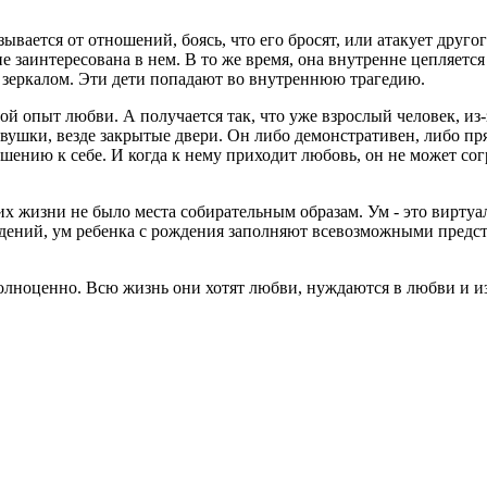
ывается от отношений, боясь, что его бросят, или атакует другог
заинтересована в нем. В то же время, она внутренне цепляется за
 зеркалом. Эти дети попадают во внутреннюю трагедию.
й опыт любви. А получается так, что уже взрослый человек, из-
овушки, везде закрытые двери. Он либо демонстративен, либо пр
шению к себе. И когда к нему приходит любовь, он не может согр
их жизни не было места собирательным образам. Ум - это виртуа
уждений, ум ребенка с рождения заполняют всевозможными предс
 полноценно. Всю жизнь они хотят любви, нуждаются в любви и из