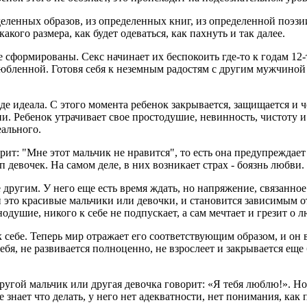
еленных образов, из определенных книг, из определенной поэзи
кого размера, как будет одеваться, как пахнуть и так далее.
формированы. Секс начинает их беспокоить где-то к годам 12-ти 
юбленной. Готовя себя к неземным радостям с другим мужчиной 
де идеала. С этого момента ребенок закрывается, защищается и 
и. Ребенок утрачивает свое простодушие, невинность, чистоту и
еального.
рит: "Мне этот мальчик не нравится", то есть она предупреждает
девочек. На самом деле, в них возникает страх - боязнь любви.
другим. У него еще есть время ждать, но напряжение, связанное
и это красивые мальчики или девочки, и становится зависимым от
ушие, никого к себе не подпускает, а сам мечтает и грезит о л
 к себе. Теперь мир отражает его соответствующим образом, и о
бя, не развивается полноценно, не взрослеет и закрывается еще 
гой мальчик или другая девочка говорит: «Я тебя люблю!». Но о
не знает что делать, у него нет адекватности, нет понимания, ка