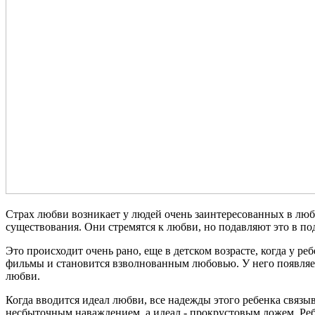
Страх любви возникает у людей очень заинтересованных в люб
существования. Они стремятся к любви, но подавляют это в под
Это происходит очень рано, еще в детском возрасте, когда у р
фильмы и становится взволнованным любовью. У него появляетс
любви.
Когда вводится идеал любви, все надежды этого ребенка связыв
несбыточным наваждением, а идеал - прокрустовым ложем. Ребе