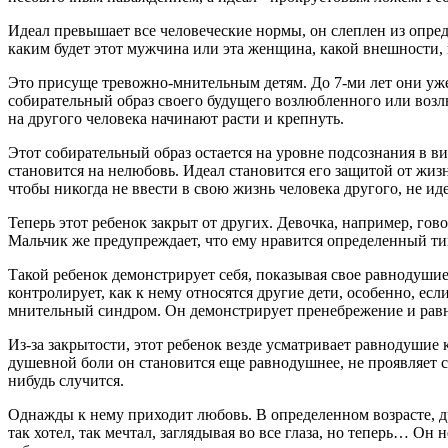
Идеал превышает все человеческие нормы, он слеплен из опред
каким будет этот мужчина или эта женщина, какой внешности, ка
Это присуще тревожно-мнительным детям. До 7-ми лет они уже с
собирательный образ своего будущего возлюбленного или возл
на другого человека начинают расти и крепнуть.
Этот собирательный образ остается на уровне подсознания в ви
становится на нелюбовь. Идеал становится его защитой от жизн
чтобы никогда не ввести в свою жизнь человека другого, не ид
Теперь этот ребенок закрыт от других. Девочка, например, гово
Мальчик же предупреждает, что ему нравится определенный тип 
Такой ребенок демонстрирует себя, показывая свое равнодушие 
контролирует, как к нему относятся другие дети, особенно, есл
мнительный синдром. Он демонстрирует пренебрежение и равнод
Из-за закрытости, этот ребенок везде усматривает равнодушие
душевной боли он становится еще равнодушнее, не проявляет се
нибудь случится.
Однажды к нему приходит любовь. В определенном возрасте, дру
так хотел, так мечтал, заглядывая во все глаза, но теперь… Он 