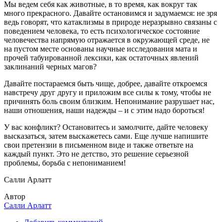
Мы ведем себя как животные, в то время, как вокруг так
много прекрасного. Давайте остановимся и задумаемся: не зря
ведь говорят, что катаклизмы в природе неразрывно связаны с
поведением человека, то есть психологическое состояние
человечества напрямую отражается в окружающей среде, не
на пустом месте основаны научные исследования мата и
прочей табуированной лексики, как остаточных явлений
заклинаний черных магов?
Давайте постараемся быть чище, добрее, давайте откроемся
навстречу друг другу и приложим все силы к тому, чтобы не
причинять боль своим близким. Непонимание разрушает нас,
наши отношения, наши надежды – и с этим надо бороться!
У вас конфликт? Остановитесь и замолчите, дайте человеку
высказаться, затем выскажетесь сами. Еще лучше напишите
свои претензии в письменном виде и также ответьте на
каждый пункт. Это не детство, это решение серьезной
проблемы, борьба с непониманием!
Салли Арлатт
Автор
Салли Арлатт