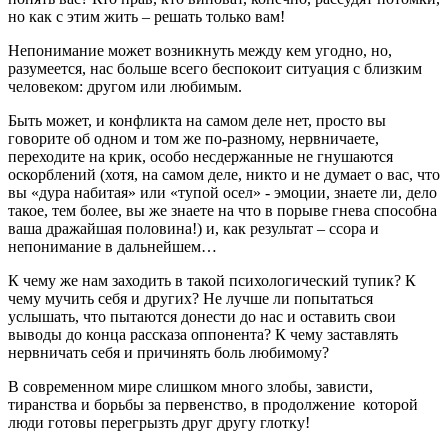
но как с этим жить – решать только вам!
Непонимание может возникнуть между кем угодно, но,
разумеется, нас больше всего беспокоит ситуация с близким
человеком: другом или любимым.
Быть может, и конфликта на самом деле нет, просто вы
говорите об одном и том же по-разному, нервничаете,
переходите на крик, особо несдержанные не гнушаются
оскорблений (хотя, на самом деле, никто и не думает о вас, что
вы «дура набитая» или «тупой осел» - эмоции, знаете ли, дело
такое, тем более, вы же знаете на что в порыве гнева способна
ваша дражайшая половина!) и, как результат – ссора и
непонимание в дальнейшем…
К чему же нам заходить в такой психологический тупик? К
чему мучить себя и других? Не лучше ли попытаться
услышать, что пытаются донести до нас и оставить свои
выводы до конца рассказа оппонента? К чему заставлять
нервничать себя и причинять боль любимому?
В современном мире слишком много злобы, зависти,
тиранства и борьбы за первенство, в продолжение которой
люди готовы перегрызть друг другу глотку!