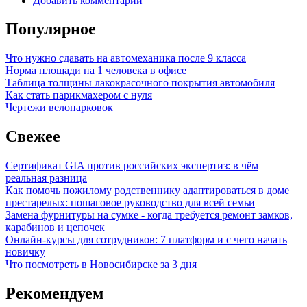
Добавить комментарий
Популярное
Что нужно сдавать на автомеханика после 9 класса
Норма площади на 1 человека в офисе
Таблица толщины лакокрасочного покрытия автомобиля
Как стать парикмахером с нуля
Чертежи велопарковок
Свежее
Сертификат GIA против российских экспертиз: в чём
реальная разница
Как помочь пожилому родственнику адаптироваться в доме
престарелых: пошаговое руководство для всей семьи
Замена фурнитуры на сумке - когда требуется ремонт замков,
карабинов и цепочек
Онлайн-курсы для сотрудников: 7 платформ и с чего начать
новичку
Что посмотреть в Новосибирске за 3 дня
Рекомендуем