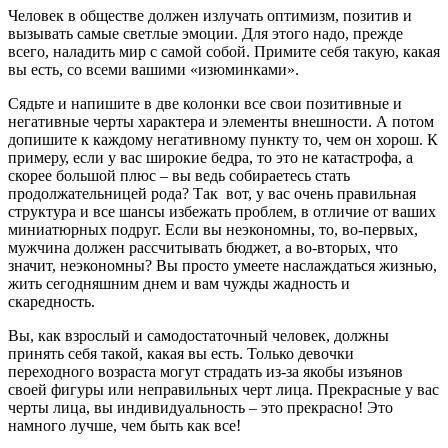
Человек в обществе должен излучать оптимизм, позитив и
вызывать самые светлые эмоции. Для этого надо, прежде
всего, наладить мир с самой собой. Примите себя такую, какая
вы есть, со всеми вашими «изюминками».
Сядьте и напишите в две колонки все свои позитивные и
негативные черты характера и элементы внешности. А потом
допишите к каждому негативному пункту то, чем он хорош. К
примеру, если у вас широкие бедра, то это не катастрофа, а
скорее большой плюс – вы ведь собираетесь стать
продолжательницей рода? Так вот, у вас очень правильная
структура и все шансы избежать проблем, в отличие от ваших
миниатюрных подруг. Если вы неэкономны, то, во-первых,
мужчина должен рассчитывать бюджет, а во-вторых, что
значит, неэкономны? Вы просто умеете наслаждаться жизнью,
жить сегодняшним днем и вам чужды жадность и
скаредность.
Вы, как взрослый и самодостаточный человек, должны
принять себя такой, какая вы есть. Только девочки
переходного возраста могут страдать из-за якобы изъянов
своей фигуры или неправильных черт лица. Прекрасные у вас
черты лица, вы индивидуальность – это прекрасно! Это
намного лучше, чем быть как все!