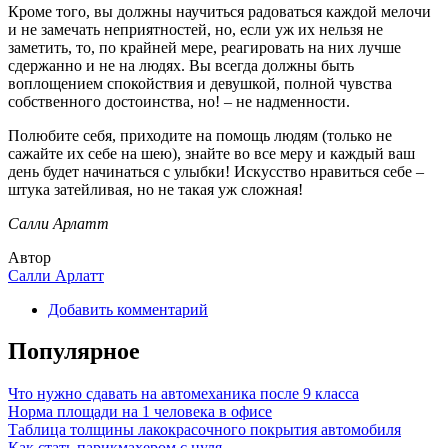
Кроме того, вы должны научиться радоваться каждой мелочи
и не замечать неприятностей, но, если уж их нельзя не
заметить, то, по крайней мере, реагировать на них лучше
сдержанно и не на людях. Вы всегда должны быть
воплощением спокойствия и девушкой, полной чувства
собственного достоинства, но! – не надменности.
Полюбите себя, приходите на помощь людям (только не
сажайте их себе на шею), знайте во все меру и каждый ваш
день будет начинаться с улыбки! Искусство нравиться себе –
штука затейливая, но не такая уж сложная!
Салли Арлатт
Автор
Салли Арлатт
Добавить комментарий
Популярное
Что нужно сдавать на автомеханика после 9 класса
Норма площади на 1 человека в офисе
Таблица толщины лакокрасочного покрытия автомобиля
Как стать парикмахером с нуля