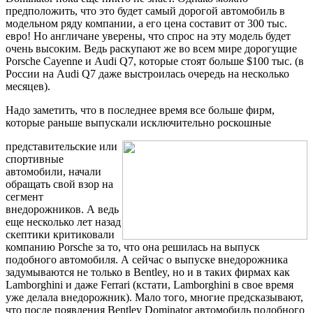
предположить, что это будет самый дорогой автомобиль в
модельном ряду компании, а его цена составит от 300 тыс.
евро! Но англичане уверены, что спрос на эту модель будет
очень высоким. Ведь раскупают же во всем мире дорогущие
Porsche Cayenne и Audi Q7, которые стоят больше $100 тыс. (в
России на Audi Q7 даже выстроилась очередь на несколько
месяцев).
Надо заметить, что в последнее время все больше фирм,
которые раньше выпускали исключительно роскошные
представительские или
спортивные
автомобили, начали
обращать свой взор на
сегмент
внедорожников. А ведь
еще несколько лет назад
скептики критиковали
компанию Porsche за то, что она решилась на выпуск
подобного автомобиля. А сейчас о выпуске внедорожника
задумываются не только в Bentley, но и в таких фирмах как
Lamborghini и даже Ferrari (кстати, Lamborghini в свое время
уже делала внедорожник). Мало того, многие предсказывают,
что после появления Bentley Dominator автомобиль подобного